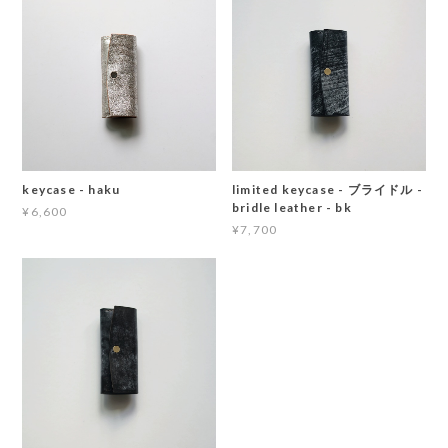
keycase - haku
limited keycase - ブライドル -
bridle leather - bk
¥6,600
¥7,700