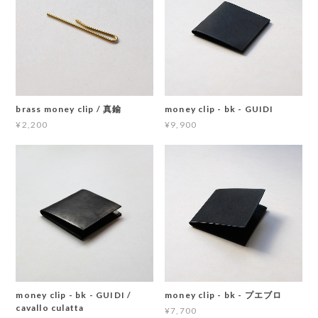
brass money clip / 真鍮
money clip - bk - GUIDI
¥2,200
¥9,900
money clip - bk - GUIDI /
money clip - bk - プエブロ
cavallo culatta
¥7,700