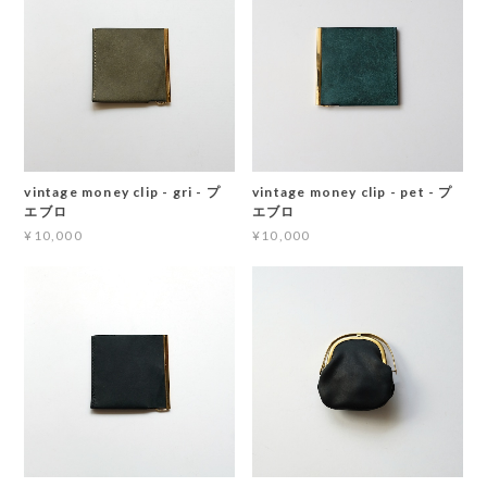
vintage money clip - gri - プ
vintage money clip - pet - プ
エブロ
エブロ
¥10,000
¥10,000