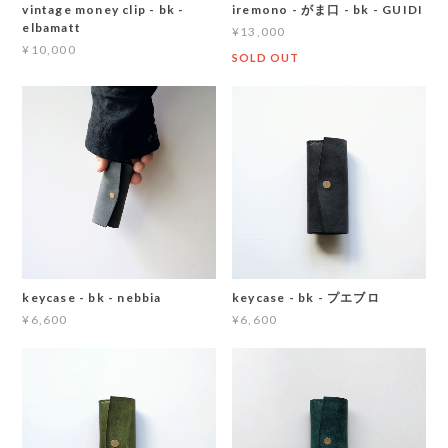
vintage money clip - bk -
iremono - がま口 - bk - GUIDI
elbamatt
¥13,000
¥10,000
SOLD OUT
keycase - bk - nebbia
keycase - bk - プエブロ
¥6,600
¥6,600