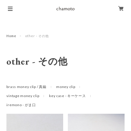
Home
other - その他
other - その他
brass money clip / 真鍮
money clip
vintage money clip
key case - キーケース
iremono - がま口