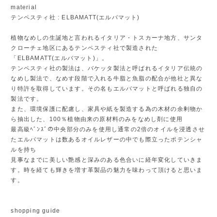
material
テンペスティ社 : ELBAMATT(エルバマット)
植物なめしの生誕地と言われるイタリア・トスカーナ地方、サンタ
クローチェ地区にあるテンペスティ社で製造された
「ELBAMATT(エルバマット)」。
テンペスティ社の製法は、バケッタ製法と呼ばれるイタリア伝統の
なめし製法で、なめす段階で入れる牛脂と魚脂の配合が他社と異な
り特許を取得しています。その名もエルバマットと呼ばれる独自の
製法です。
また、環境保護に配慮し、家具や紙を製造する為の木材の余剰物か
ら抽出した、100％植物由来の原材料のみをなめし剤に使用
最高級ﾍﾞﾝｽﾞの中央部分のみを使用し通常の2倍のオイルを浸透させ
たエルバマットは数あるオイルレザーの中でも際立ったポテンシャ
ルを持ち
見事なまでに美しい艶感と深みのある色合いに経年変化していきま
す。時を経ても輝きを増す革製品の魅力を味わって頂けると思いま
す。
shopping guide