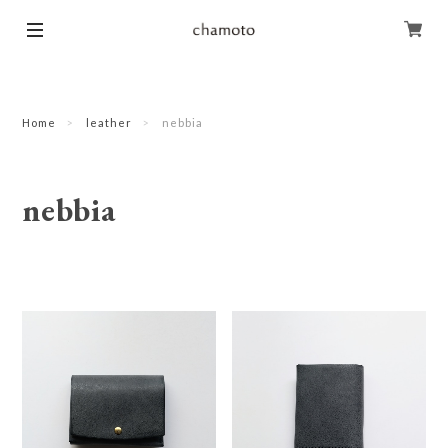
Home
leather
nebbia
nebbia