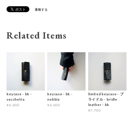
通報する
Related Items
keycase - bk -
keycase - bk -
limited keycase - ブ
vacchetta
nebbia
ライドル - bridle
leather - bk
¥6,600
¥6,600
¥7,700