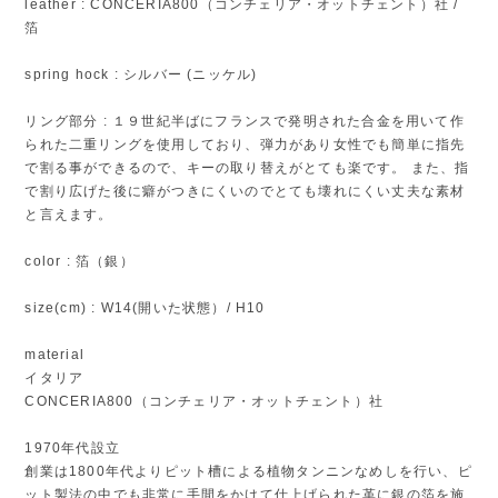
leather : CONCERIA800（コンチェリア・オットチェント）社 /
箔
spring hock : シルバー (ニッケル)
リング部分 : １９世紀半ばにフランスで発明された合金を用いて作
られた二重リングを使用しており、弾力があり女性でも簡単に指先
で割る事ができるので、キーの取り替えがとても楽です。 また、指
で割り広げた後に癖がつきにくいのでとても壊れにくい丈夫な素材
と言えます。
color : 箔（銀）
size(cm) : W14(開いた状態）/ H10
material
イタリア
CONCERIA800（コンチェリア・オットチェント）社
1970年代設立
創業は1800年代よりピット槽による植物タンニンなめしを行い、ピ
ット製法の中でも非常に手間をかけて仕上げられた革に銀の箔を施