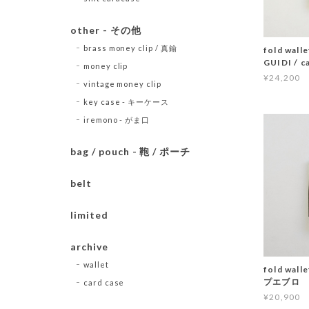
other - その他
brass money clip / 真鍮
fold wal
GUIDI / ca
money clip
¥24,200
vintage money clip
key case - キーケース
iremono - がま口
bag / pouch - 鞄 / ポーチ
belt
limited
archive
wallet
fold wall
プエブロ
card case
¥20,900