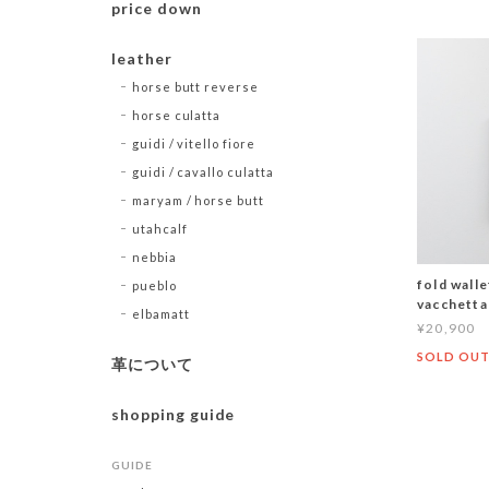
price down
leather
horse butt reverse
horse culatta
guidi / vitello fiore
guidi / cavallo culatta
maryam / horse butt
utahcalf
nebbia
fold wal
pueblo
vacchetta
elbamatt
¥20,900
SOLD OU
革について
shopping guide
GUIDE