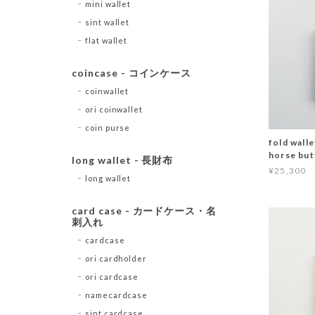
mini wallet
sint wallet
flat wallet
coincase - コインケース
coinwallet
ori coinwallet
coin purse
fold wal
horse but
long wallet - 長財布
¥25,300
long wallet
card case - カードケース・名
刺入れ
cardcase
ori cardholder
ori cardcase
namecardcase
sint cardcase