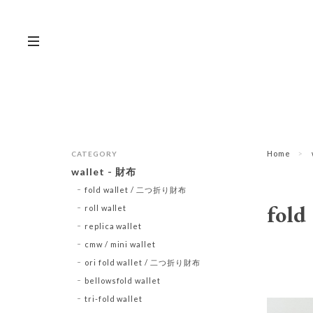
Home
CATEGORY
wallet - 財布
fold wallet / 二つ折り財布
fol
roll wallet
replica wallet
cmw / mini wallet
ori fold wallet / 二つ折り財布
bellowsfold wallet
tri-fold wallet