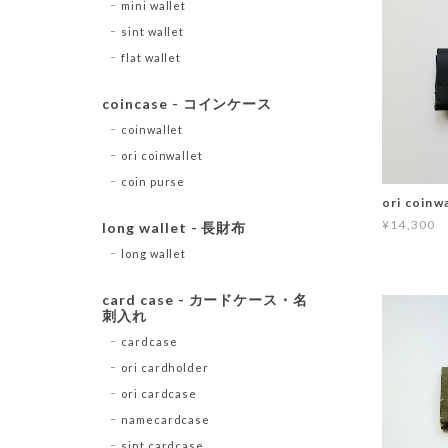
mini wallet
sint wallet
flat wallet
coincase - コインケース
coinwallet
ori coinwallet
coin purse
ori coinwa
¥14,300
long wallet - 長財布
long wallet
card case - カードケース・名
刺入れ
cardcase
ori cardholder
ori cardcase
namecardcase
sint cardcase