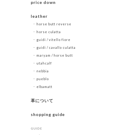
price down
leather
horse butt reverse
horse culatta
guidi / vitello fiore
guidi / cavallo culatta
maryam / horse butt
utahcalf
nebbia
pueblo
elbamatt
革について
shopping guide
GUIDE