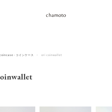
coincase - コインケース
ori coinwallet
coinwallet