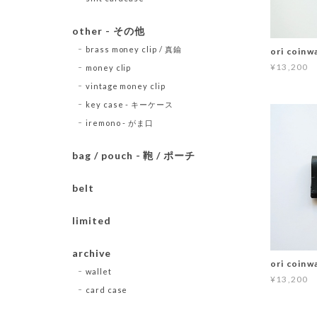
other - その他
brass money clip / 真鍮
ori coinw
¥13,200
money clip
vintage money clip
key case - キーケース
iremono - がま口
bag / pouch - 鞄 / ポーチ
belt
limited
archive
ori coinwa
wallet
¥13,200
card case