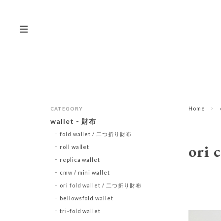
Home
CATEGORY
wallet - 財布
fold wallet / 二つ折り財布
ori 
roll wallet
replica wallet
cmw / mini wallet
ori fold wallet / 二つ折り財布
bellowsfold wallet
tri-fold wallet