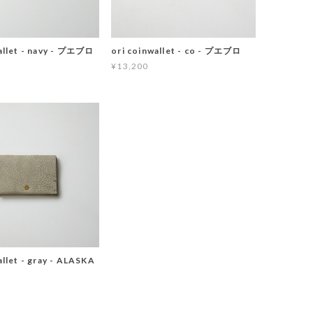
allet - navy - プエブロ
ori coinwallet - co - プエブロ
¥13,200
allet - gray - ALASKA