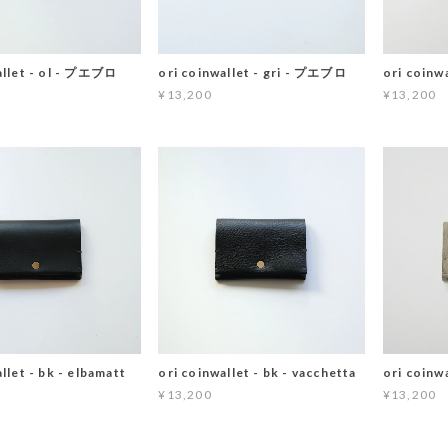
allet - ol - プエブロ
ori coinwallet - gri - プエブロ
ori coinw
¥13,200
¥13,200
llet - bk - elbamatt
ori coinwallet - bk - vacchetta
ori coinw
¥13,200
¥13,200