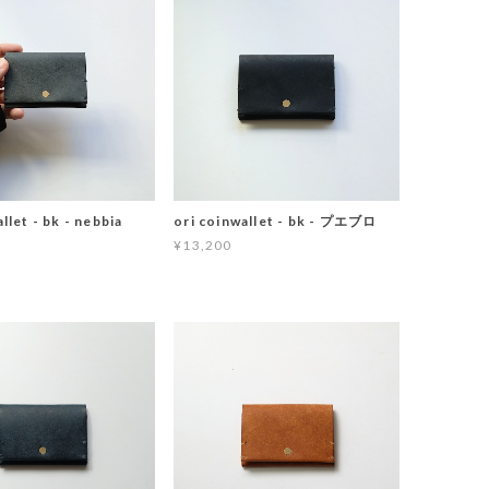
llet - bk - nebbia
ori coinwallet - bk - プエブロ
¥13,200