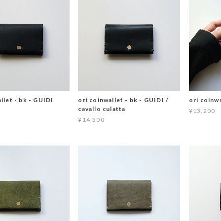
llet - bk - GUIDI
ori coinwallet - bk - GUIDI /
ori coinwa
cavallo culatta
¥13,200
¥14,300