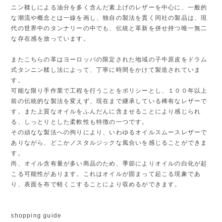
ニン鞣しによる油分を多く含んだ素上げのレザーを中心に、一般的
な潮流や概念とは一線を画し、独自の製法を貫く同社の製品は、現
代の世界中のタンナリーの中でも、伝統と革新を併せ持つ唯一無二
な存在感を放っています。
またこちらの革はヨーロッパの限定された地域の子牛原皮をドラム
式タンニン鞣し法によって、丁寧に時間をかけて製造されていま
す。
可能な限り手作業で工程を行うことをポリシーとし、１００年以上
前の伝統的な製法を変えず、現在まで継承している稀有なレザーで
す。また上質なオイルをふんだんに含ませることにより感じられ
る、しっとりとした柔軟性も特徴の一つです。
その頑なな製法への拘りにより、いわゆるオイルスムースレザーで
ありながら、どこかノスタルジックな風合いを感じることができま
す。
尚、オイル含有量が多い商品のため、季節によりオイルの白化が起
こる可能性があります。これはオイルが固まって起こる現象であ
り、表面を布で軽くこすることにより収めるができます。
shopping guide