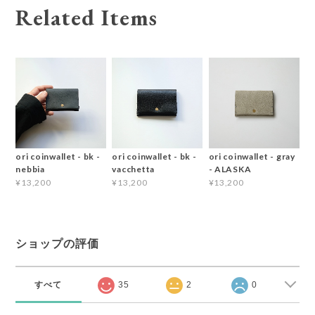
Related Items
ori coinwallet - bk -
ori coinwallet - bk -
ori coinwallet - gray
nebbia
vacchetta
- ALASKA
¥13,200
¥13,200
¥13,200
ショップの評価
すべて
35
2
0