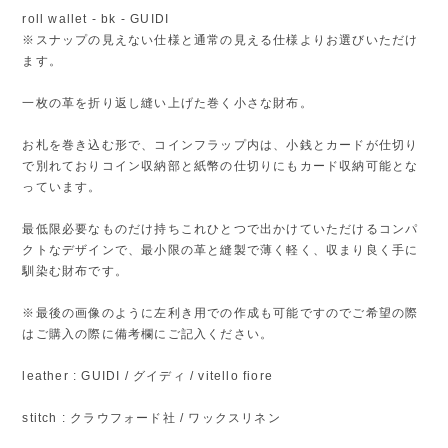
roll wallet - bk - GUIDI
※スナップの見えない仕様と通常の見える仕様よりお選びいただけ
ます。
一枚の革を折り返し縫い上げた巻く小さな財布。
お札を巻き込む形で、コインフラップ内は、小銭とカードが仕切り
で別れておりコイン収納部と紙幣の仕切りにもカード収納可能とな
っています。
最低限必要なものだけ持ちこれひとつで出かけていただけるコンパ
クトなデザインで、最小限の革と縫製で薄く軽く、収まり良く手に
馴染む財布です。
※最後の画像のように左利き用での作成も可能ですのでご希望の際
はご購入の際に備考欄にご記入ください。
leather : GUIDI / グイディ / vitello fiore
stitch : クラウフォード社 / ワックスリネン