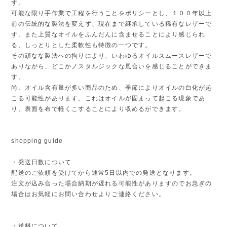
す。
可能な限り手作業で工程を行うことをポリシーとし、１００年以上
前の伝統的な製法を変えず、現在まで継承している稀有なレザーで
す。また上質なオイルをふんだんに含ませることにより感じられ
る、しっとりとした柔軟性も特徴の一つです。
その頑なな製法への拘りにより、いわゆるオイルスムースレザーで
ありながら、どこかノスタルジックな風合いを感じることができま
す。
尚、オイル含有量が多い商品のため、季節によりオイルの白化が起
こる可能性があります。これはオイルが固まって起こる現象であ
り、表面を布で軽くこすることにより収めるができます。
shopping guide
・発送日数について
配送のご依頼を受けてから通常5日以内での発送となります。
注文が込み合った場合納期が遅れる可能性がありますのでお急ぎの
場合はお気軽にお問い合わせよりご連絡ください。
・送料について