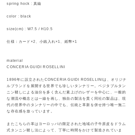
spring hock : 真鍮
color : black
size(cm) : W7.5 / H10.5
仕様：カード×2、小銭入れ×1、紙幣×1
material
CONCERIA GUIDI ROSELLINI
1896年に設立されたCONCERIA GUIDI ROSELLINIは、オリジナ
ルブランドを展開する世界でも珍しいタンナリー。ベジタブルタン
ニン鞣しによる油分を多く含んだ素上げのレザーを中心に、一般的
な潮流や概念とは一線を画し、独自の製法を貫く同社の製品は、現
代の世界中のタンナリーの中でも、伝統と革新を併せ持つ唯一無二
な存在感を放っています。
またこちらの革はヨーロッパの限定された地域の子牛原皮をドラム
式タンニン鞣し法によって、丁寧に時間をかけて製造されていま