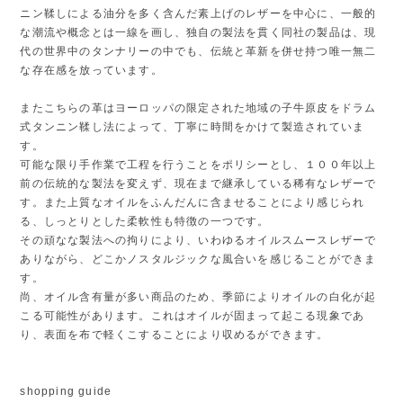
ニン鞣しによる油分を多く含んだ素上げのレザーを中心に、一般的
な潮流や概念とは一線を画し、独自の製法を貫く同社の製品は、現
代の世界中のタンナリーの中でも、伝統と革新を併せ持つ唯一無二
な存在感を放っています。
またこちらの革はヨーロッパの限定された地域の子牛原皮をドラム
式タンニン鞣し法によって、丁寧に時間をかけて製造されていま
す。
可能な限り手作業で工程を行うことをポリシーとし、１００年以上
前の伝統的な製法を変えず、現在まで継承している稀有なレザーで
す。また上質なオイルをふんだんに含ませることにより感じられ
る、しっとりとした柔軟性も特徴の一つです。
その頑なな製法への拘りにより、いわゆるオイルスムースレザーで
ありながら、どこかノスタルジックな風合いを感じることができま
す。
尚、オイル含有量が多い商品のため、季節によりオイルの白化が起
こる可能性があります。これはオイルが固まって起こる現象であ
り、表面を布で軽くこすることにより収めるができます。
shopping guide