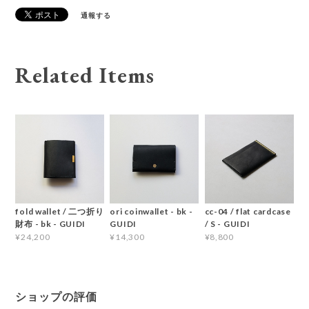
通報する
Related Items
fold wallet / 二つ折り
ori coinwallet - bk -
cc-04 / flat cardcase
財布 - bk - GUIDI
GUIDI
/ S - GUIDI
¥24,200
¥14,300
¥8,800
ショップの評価