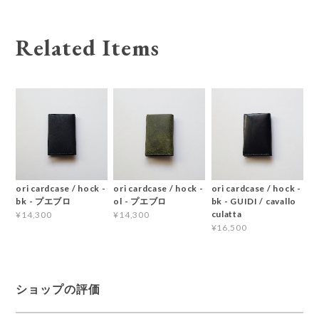
Related Items
ori cardcase / hock -
ori cardcase / hock -
ori cardcase / hock -
bk - プエブロ
ol - プエブロ
bk - GUIDI / cavallo
culatta
¥14,300
¥14,300
¥16,500
ショップの評価