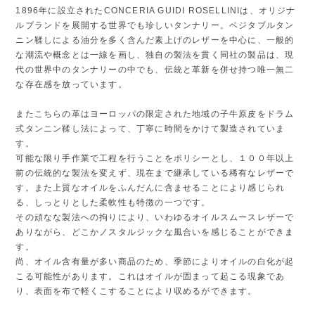
1896年に設立されたCONCERIA GUIDI ROSELLINIは、オリジナ
ルブランドを展開する世界でも珍しいタンナリー。ベジタブルタン
ニン鞣しによる油分を多く含んだ素上げのレザーを中心に、一般的
な潮流や概念とは一線を画し、独自の製法を貫く同社の製品は、現
代の世界中のタンナリーの中でも、伝統と革新を併せ持つ唯一無二
な存在感を放っています。
またこちらの革はヨーロッパの限定された地域の子牛原皮をドラム
式タンニン鞣し法によって、丁寧に時間をかけて製造されていま
す。
可能な限り手作業で工程を行うことをポリシーとし、１００年以上
前の伝統的な製法を変えず、現在まで継承している稀有なレザーで
す。また上質なオイルをふんだんに含ませることにより感じられ
る、しっとりとした柔軟性も特徴の一つです。
その頑なな製法への拘りにより、いわゆるオイルスムースレザーで
ありながら、どこかノスタルジックな風合いを感じることができま
す。
尚、オイル含有量が多い商品のため、季節によりオイルの白化が起
こる可能性があります。これはオイルが固まって起こる現象であ
り、表面を布で軽くこすることにより収めるができます。