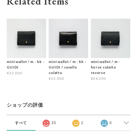
Related Items
mini wallet / m - bk -
mini wallet / m - bk -
mini wallet / m -
GUIDI
GUIDI / cavallo
horse culatta
culatta
reverse
¥22,000
¥22,000
¥24,200
ショップの評価
すべて
35
2
0