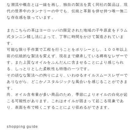
な潮流や概念とは一線を画し、独自の製法を貫く同社の製品は、現
代の世界中のタンナリーの中でも、伝統と革新を併せ持つ唯一無二
な存在感を放っています。
またこちらの革はヨーロッパの限定された地域の子牛原皮をドラム
式タンニン鞣し法によって、丁寧に時間をかけて製造されていま
す。
可能な限り手作業で工程を行うことをポリシーとし、１００年以上
前の伝統的な製法を変えず、現在まで継承している稀有なレザーで
す。また上質なオイルをふんだんに含ませることにより感じられ
る、しっとりとした柔軟性も特徴の一つです。
その頑なな製法への拘りにより、いわゆるオイルスムースレザーで
ありながら、どこかノスタルジックな風合いを感じることができま
す。
尚、オイル含有量が多い商品のため、季節によりオイルの白化が起
こる可能性があります。これはオイルが固まって起こる現象であ
り、表面を布で軽くこすることにより収めるができます。
shopping guide