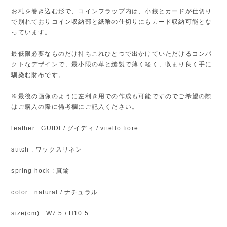
お札を巻き込む形で、コインフラップ内は、小銭とカードが仕切り
で別れておりコイン収納部と紙幣の仕切りにもカード収納可能とな
っています。
最低限必要なものだけ持ちこれひとつで出かけていただけるコンパ
クトなデザインで、最小限の革と縫製で薄く軽く、収まり良く手に
馴染む財布です。
※最後の画像のように左利き用での作成も可能ですのでご希望の際
はご購入の際に備考欄にご記入ください。
leather : GUIDI / グイディ / vitello fiore
stitch : ワックスリネン
spring hock : 真鍮
color : natural / ナチュラル
size(cm) : W7.5 / H10.5