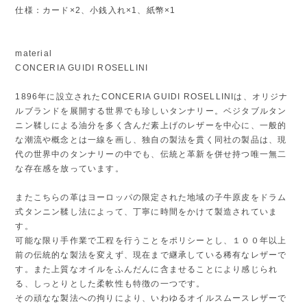
仕様：カード×2、小銭入れ×1、紙幣×1
material
CONCERIA GUIDI ROSELLINI
1896年に設立されたCONCERIA GUIDI ROSELLINIは、オリジナ
ルブランドを展開する世界でも珍しいタンナリー。ベジタブルタン
ニン鞣しによる油分を多く含んだ素上げのレザーを中心に、一般的
な潮流や概念とは一線を画し、独自の製法を貫く同社の製品は、現
代の世界中のタンナリーの中でも、伝統と革新を併せ持つ唯一無二
な存在感を放っています。
またこちらの革はヨーロッパの限定された地域の子牛原皮をドラム
式タンニン鞣し法によって、丁寧に時間をかけて製造されていま
す。
可能な限り手作業で工程を行うことをポリシーとし、１００年以上
前の伝統的な製法を変えず、現在まで継承している稀有なレザーで
す。また上質なオイルをふんだんに含ませることにより感じられ
る、しっとりとした柔軟性も特徴の一つです。
その頑なな製法への拘りにより、いわゆるオイルスムースレザーで