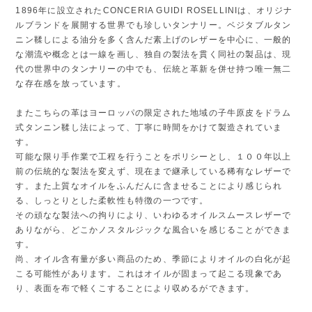
1896年に設立されたCONCERIA GUIDI ROSELLINIは、オリジナ
ルブランドを展開する世界でも珍しいタンナリー。ベジタブルタン
ニン鞣しによる油分を多く含んだ素上げのレザーを中心に、一般的
な潮流や概念とは一線を画し、独自の製法を貫く同社の製品は、現
代の世界中のタンナリーの中でも、伝統と革新を併せ持つ唯一無二
な存在感を放っています。
またこちらの革はヨーロッパの限定された地域の子牛原皮をドラム
式タンニン鞣し法によって、丁寧に時間をかけて製造されていま
す。
可能な限り手作業で工程を行うことをポリシーとし、１００年以上
前の伝統的な製法を変えず、現在まで継承している稀有なレザーで
す。また上質なオイルをふんだんに含ませることにより感じられ
る、しっとりとした柔軟性も特徴の一つです。
その頑なな製法への拘りにより、いわゆるオイルスムースレザーで
ありながら、どこかノスタルジックな風合いを感じることができま
す。
尚、オイル含有量が多い商品のため、季節によりオイルの白化が起
こる可能性があります。これはオイルが固まって起こる現象であ
り、表面を布で軽くこすることにより収めるができます。