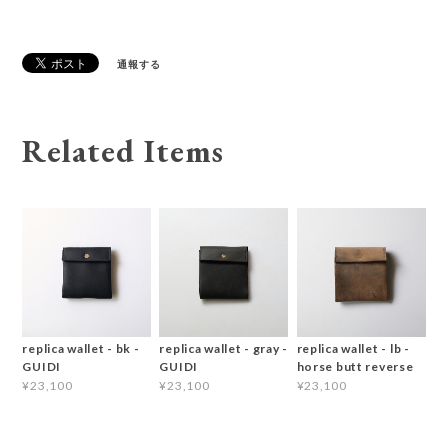
通報する
Related Items
replica wallet - bk -
replica wallet - gray -
replica wallet - lb -
GUIDI
GUIDI
horse butt reverse
¥23,100
¥23,100
¥23,100