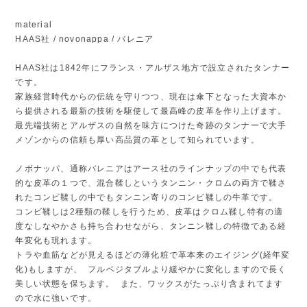
material
HAAS社 / novonappa / バレニア
HAAS社は1842年にフランス・アルザス地方で設立されたタンナー
です。
家族経営時代からの伝統を守りつつ、現在は傘下となった大資本か
ら提供される最新の技術を駆使して最高峰の皮革を作り上げます。
最先端技術とアルザスの自然を味方につけた奇跡のタンナーで大手
メゾンからの信頼も厚い高品質の革として知られています。
ノボナッパ、通称バレニアはアース社のラインナップの中でも代表
的な皮革の１つで、混合鞣しというタンニン・クロムの両方で鞣さ
れたコンビ鞣しの中でもタンニン寄りのコンビ鞣しの牛革です。
コンビ鞣しは2種類の鞣しを行うため、皮革はクロム鞣し特有の適
度なしなやかさも持ち合わせながら、タンニン鞣しの特徴である経
年変化も現れます。
トラや血筋などが見えるほどの薄化粧で革本来のエイジング(経年変
化)もしますが、 フルベジタブルより緩やかに変化しますので長く
美しい状態を保ちます。 また、ワックスがたっぷり含まれてます
ので水に強いです。