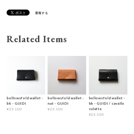
通報する
Related Items
bellowsfold wallet -
bellowsfold wallet -
bellowsfold wallet -
bk - GUIDI
nat - GUIDI
bk - GUIDI / cavallo
culatta
¥23,100
¥23,100
¥23,100