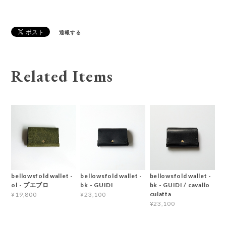
通報する
Related Items
bellowsfold wallet -
bellowsfold wallet -
bellowsfold wallet -
ol - プエブロ
bk - GUIDI
bk - GUIDI / cavallo
culatta
¥19,800
¥23,100
¥23,100