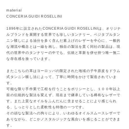
material
CONCERIA GUIDI ROSELLINI
1896年に設立されたCONCERIA GUIDI ROSELLINIは、オリジナ
ルブランドを展開する世界でも珍しいタンナリー。ベジタブルタン
ニン鞣しによる油分を多く含んだ素上げのレザーを中心に、一般的
な潮流や概念とは一線を画し、独自の製法を貫く同社の製品は、現
代の世界中のタンナリーの中でも、伝統と革新を併せ持つ唯一無二
な存在感を放っています。
またこちらの革はヨーロッパの限定された地域の子牛原皮をドラム
式タンニン鞣し法によって、丁寧に時間をかけて製造されていま
す。
可能な限り手作業で工程を行うことをポリシーとし、１００年以上
前の伝統的な製法を変えず、現在まで継承している稀有なレザーで
す。また上質なオイルをふんだんに含ませることにより感じられ
る、しっとりとした柔軟性も特徴の一つです。
その頑なな製法への拘りにより、いわゆるオイルスムースレザーで
ありながら、どこかノスタルジックな風合いを感じることができま
す。