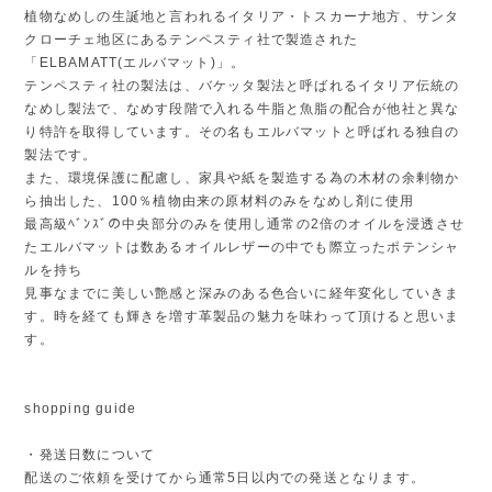
植物なめしの生誕地と言われるイタリア・トスカーナ地方、サンタ
クローチェ地区にあるテンペスティ社で製造された
「ELBAMATT(エルバマット)」。
テンペスティ社の製法は、バケッタ製法と呼ばれるイタリア伝統の
なめし製法で、なめす段階で入れる牛脂と魚脂の配合が他社と異な
り特許を取得しています。その名もエルバマットと呼ばれる独自の
製法です。
また、環境保護に配慮し、家具や紙を製造する為の木材の余剰物か
ら抽出した、100％植物由来の原材料のみをなめし剤に使用
最高級ﾍﾞﾝｽﾞの中央部分のみを使用し通常の2倍のオイルを浸透させ
たエルバマットは数あるオイルレザーの中でも際立ったポテンシャ
ルを持ち
見事なまでに美しい艶感と深みのある色合いに経年変化していきま
す。時を経ても輝きを増す革製品の魅力を味わって頂けると思いま
す。
shopping guide
・発送日数について
配送のご依頼を受けてから通常5日以内での発送となります。