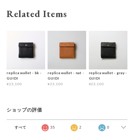
Related Items
replica wallet - bk -
replica wallet - nat -
replica wallet - gray -
GUIDI
GUIDI
GUIDI
¥23,100
¥23,100
¥23,100
ショップの評価
すべて
35
2
0