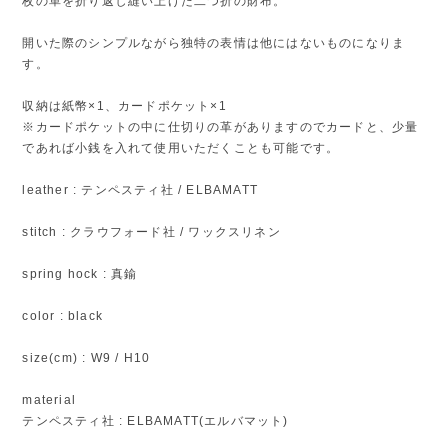
枚の革を折り返し縫い上げた二つ折の財布。
開いた際のシンプルながら独特の表情は他にはないものになりま
す。
収納は紙幣×1、カードポケット×1
※カードポケットの中に仕切りの革がありますのでカードと、少量
であれば小銭を入れて使用いただくことも可能です。
leather : テンペスティ社 / ELBAMATT
stitch : クラウフォード社 / ワックスリネン
spring hock : 真鍮
color : black
size(cm) : W9 / H10
material
テンペスティ社 : ELBAMATT(エルバマット)