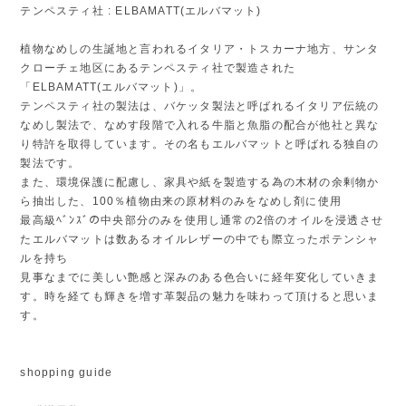
テンペスティ社 : ELBAMATT(エルバマット)
植物なめしの生誕地と言われるイタリア・トスカーナ地方、サンタ
クローチェ地区にあるテンペスティ社で製造された
「ELBAMATT(エルバマット)」。
テンペスティ社の製法は、バケッタ製法と呼ばれるイタリア伝統の
なめし製法で、なめす段階で入れる牛脂と魚脂の配合が他社と異な
り特許を取得しています。その名もエルバマットと呼ばれる独自の
製法です。
また、環境保護に配慮し、家具や紙を製造する為の木材の余剰物か
ら抽出した、100％植物由来の原材料のみをなめし剤に使用
最高級ﾍﾞﾝｽﾞの中央部分のみを使用し通常の2倍のオイルを浸透させ
たエルバマットは数あるオイルレザーの中でも際立ったポテンシャ
ルを持ち
見事なまでに美しい艶感と深みのある色合いに経年変化していきま
す。時を経ても輝きを増す革製品の魅力を味わって頂けると思いま
す。
shopping guide