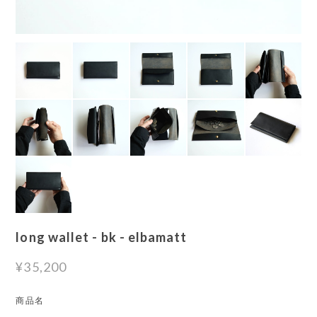
long wallet - bk - elbamatt
¥35,200
商品名