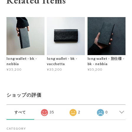
Related Items
long wallet - bk -
long wallet - bk -
long wallet - 別仕様 -
nebbia
vacchetta
bk - nebbia
¥35,200
¥35,200
¥35,200
ショップの評価
すべて
35
2
0
CATEGORY