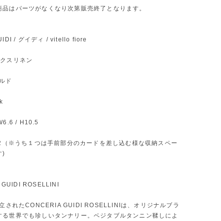
商品はパーツがなくなり次第販売終了となります。
UIDI / グイディ / vitello fiore
 ワックスリネン
ールド
ck
W6.6 / H10.5
納×2（※うち１つは手前部分のカードを差し込む様な収納スペー
)
GUIDI ROSELLINI
立されたCONCERIA GUIDI ROSELLINIは、オリジナルブラ
する世界でも珍しいタンナリー。ベジタブルタンニン鞣しによ