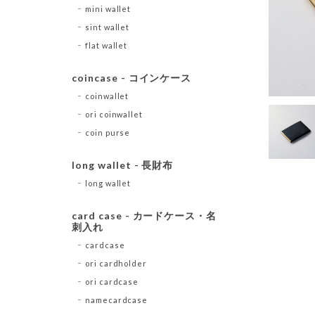
mini wallet
sint wallet
flat wallet
coincase - コインケース
coinwallet
ori coinwallet
coin purse
long wallet - 長財布
long wallet
card case - カードケース・名
刺入れ
cardcase
ori cardholder
ori cardcase
namecardcase