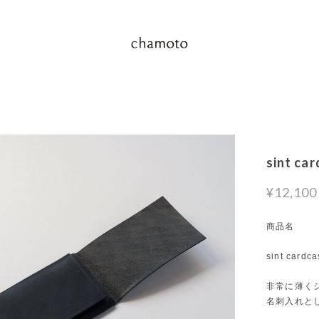
sint car
¥12,100
商品名
sint cardca
非常に薄く
名刺入れと