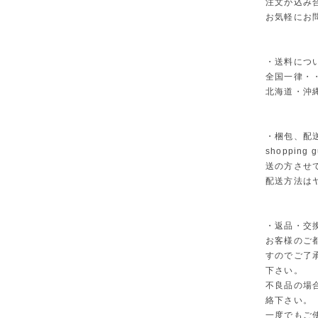
注文が込み
お気軽にお
・送料につ
全国一律・・
北海道・沖縄
・梱包、配
shoppi
送の方させ
配送方法は
・返品・交
お客様のご
すのでご了
下さい。
不良品の場
絡下さい。
一度でもご