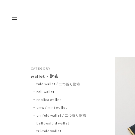
CATEGORY
wallet - 財布
fold wallet / 二つ折り財布
roll wallet
replica wallet
cmw / mini wallet
ori fold wallet / 二つ折り財布
bellowsfold wallet
tri-fold wallet