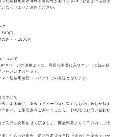
合った場合納期が遅れる可能性がありますのでお急ぎの場合は
問い合わせよりご連絡ください。
いて
500円
のみ・・1000円
送について
ng guideページの画像ように、専用の巾着に入れエアーに包み発
ていただいております。
ヤマト運輸宅急便コンパクトでの発送となります。
換について
都合による返品、返金（イメージ違い等）はお受け致しかねま
承下さい。ご不明点等ございましたら、お気軽にお問い合わせ
合は良品と交換させて頂きます。商品到着より３日以内にご連
使用になられた場合、商品到着後４日以上経過した場合はいか