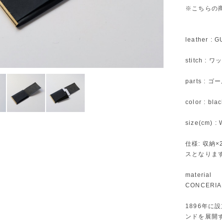
※こちらの
leather : G
stitch :
parts : ゴ
color : bla
size(cm) : 
仕様: 収
スとなります
material
CONCERIA 
1896年に設
ンドを展開