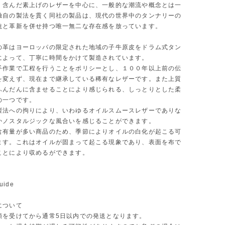
く含んだ素上げのレザーを中心に、一般的な潮流や概念とは一
独自の製法を貫く同社の製品は、現代の世界中のタンナリーの
統と革新を併せ持つ唯一無二な存在感を放っています。
の革はヨーロッパの限定された地域の子牛原皮をドラム式タン
によって、丁寧に時間をかけて製造されています。
手作業で工程を行うことをポリシーとし、１００年以上前の伝
を変えず、現在まで継承している稀有なレザーです。また上質
ふんだんに含ませることにより感じられる、しっとりとした柔
の一つです。
製法への拘りにより、いわゆるオイルスムースレザーでありな
かノスタルジックな風合いを感じることができます。
含有量が多い商品のため、季節によりオイルの白化が起こる可
ます。これはオイルが固まって起こる現象であり、表面を布で
ことにより収めるができます。
uide
について
頼を受けてから通常5日以内での発送となります。