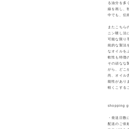
る油分を多
線を画し、
中でも、伝
またこちら
ニン鞣し法
可能な限り
統的な製法
なオイルを
軟性も特徴
その頑なな
がら、どこ
尚、オイル
能性があり
軽くこする
shopping g
・発送日数
配送のご依