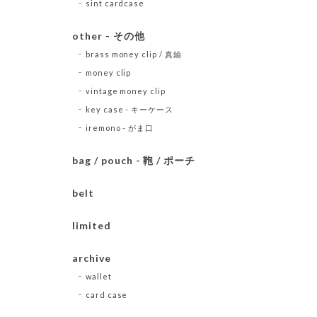
sint cardcase
other - その他
brass money clip / 真鍮
money clip
vintage money clip
key case - キーケース
iremono - がま口
bag / pouch - 鞄 / ポーチ
belt
limited
archive
wallet
card case