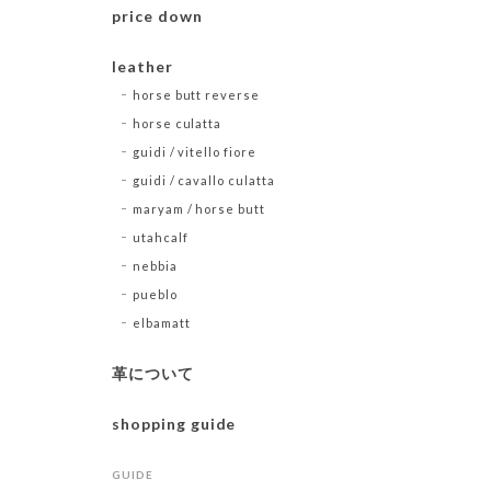
price down
leather
horse butt reverse
horse culatta
guidi / vitello fiore
guidi / cavallo culatta
maryam / horse butt
utahcalf
nebbia
pueblo
elbamatt
革について
shopping guide
GUIDE