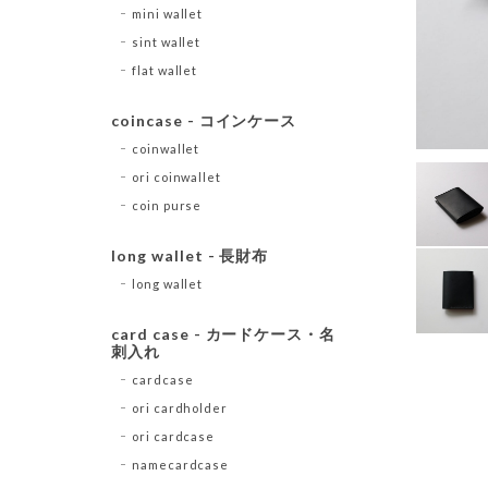
mini wallet
sint wallet
flat wallet
coincase - コインケース
coinwallet
ori coinwallet
coin purse
long wallet - 長財布
long wallet
card case - カードケース・名
刺入れ
cardcase
ori cardholder
ori cardcase
namecardcase