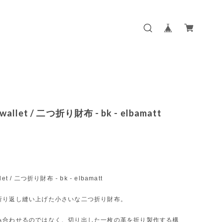
d wallet / 二つ折り財布 - bk - elbamatt
allet / 二つ折り財布 - bk - elbamatt
折り返し縫い上げた小さいな二つ折り財布。
み合わせるのではなく、切り出した一枚の革を折り製作する構