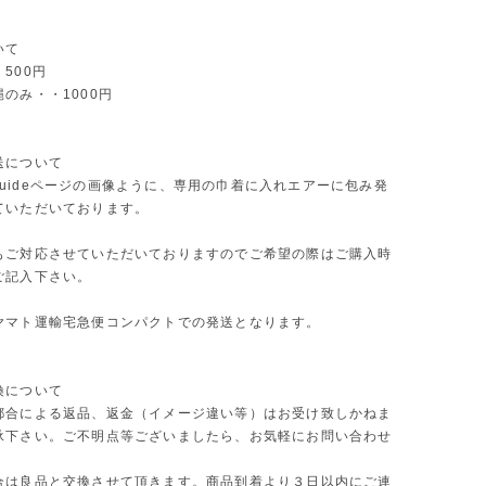
いて
500円
のみ・・1000円
送について
ng guideページの画像ように、専用の巾着に入れエアーに包み発
ていただいております。
もご対応させていただいておりますのでご希望の際はご購入時
ご記入下さい。
ヤマト運輸宅急便コンパクトでの発送となります。
換について
都合による返品、返金（イメージ違い等）はお受け致しかねま
承下さい。ご不明点等ございましたら、お気軽にお問い合わせ
合は良品と交換させて頂きます。商品到着より３日以内にご連