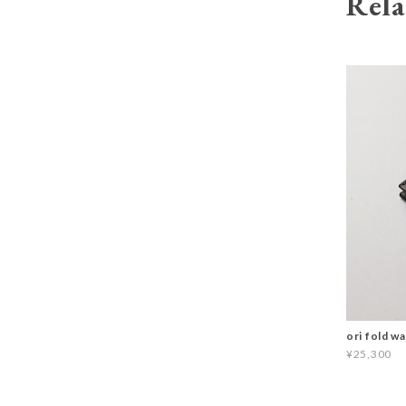
Rela
ori fold 
¥25,300