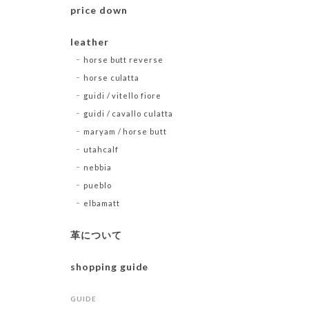
price down
leather
horse butt reverse
horse culatta
guidi / vitello fiore
guidi / cavallo culatta
maryam / horse butt
utahcalf
nebbia
pueblo
elbamatt
革について
shopping guide
GUIDE