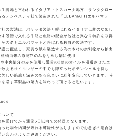
の生誕地と言われるイタリア・トスカーナ地方、サンタクロー
るテンペスティ社で製造された「ELBAMATT(エルバマッ
ィ社の製法は、バケッタ製法と呼ばれるイタリア伝統のなめし
めす段階で入れる牛脂と魚脂の配合が他社と異なり特許を取得
。その名もエルバマットと呼ばれる独自の製法です。
保護に配慮し、家具や紙を製造する為の木材の余剰物から抽出
0％植物由来の原材料のみをなめし剤に使用
ｽﾞの中央部分のみを使用し通常の2倍のオイルを浸透させたエ
は数あるオイルレザーの中でも際立ったポテンシャルを持ち
に美しい艶感と深みのある色合いに経年変化していきます。時
きを増す革製品の魅力を味わって頂けると思います。
uide
について
頼を受けてから通常5日以内での発送となります。
合った場合納期が遅れる可能性がありますのでお急ぎの場合は
問い合わせよりご連絡ください。