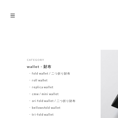
CATEGORY
wallet - 財布
fold wallet / 二つ折り財布
roll wallet
replica wallet
cmw / mini wallet
ori fold wallet / 二つ折り財布
bellowsfold wallet
tri-fold wallet