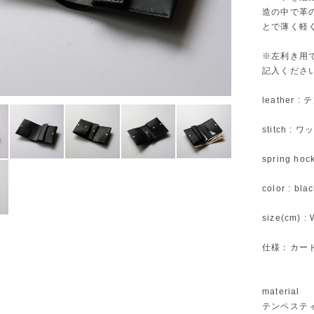
造の中で革
とで薄く軽
※左利き用
記入くださ
leather 
stitch :
spring hoc
color : bla
size(cm) : 
仕様：カード
material
テンペスティ社