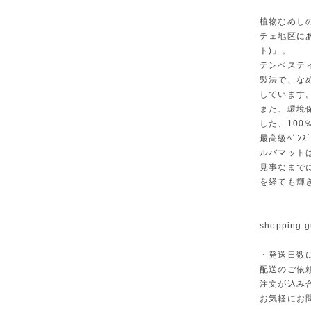
植物なめし
チェ地区にあ
ト)」。
テンペステ
製法で、な
しています
また、環境
した、10
最高級ﾍﾞﾝ
ルバマット
見事なまで
を経ても輝
shopping g
・発送日数
配送のご依
注文が込み
お気軽にお