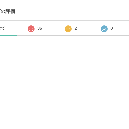
プの評価
べて
35
2
0