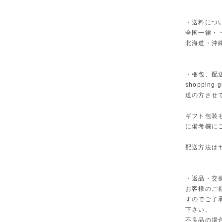
・送料につ
全国一律・・
北海道・沖縄
・梱包、配
shoppi
送の方させ
ギフト包装
に備考欄に
配送方法は
・返品・交
お客様のご
すのでご了
下さい。
不良品の場