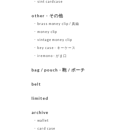
sint cardcase
other - その他
brass money clip / 真鍮
money clip
vintage money clip
key case - キーケース
iremono - がま口
bag / pouch - 鞄 / ポーチ
belt
limited
archive
wallet
card case