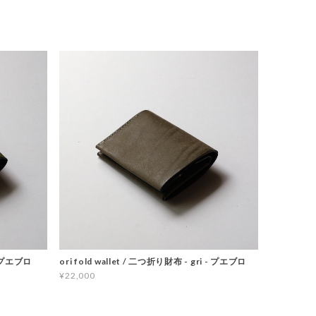
 - プエブロ
ori fold wallet / 二つ折り財布 - gri - プエブロ
¥22,000