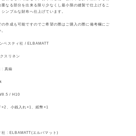
の重なる部分を出来る限り少なくし最小限の縫製で仕上げるこ
くシンプルな財布へ仕上げています。
での作成も可能ですのでご希望の際はご購入の際に備考欄にご
い。
: テンペスティ社 / ELBAMATT
 ワックスリネン
k : 真鍮
ck
W8.5 / H10
×2、小銭入れ×1、紙幣×1
 : ELBAMATT(エルバマット)