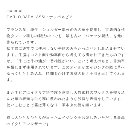
material
CARLO BADALASSI : ナッパネビア
フランス産、雌牛、ショルダー部分のみの革を使用し、古典的な植
物タンニン鞣しの製法の中でも、最も古い「バケッタ製法」を元に
作られています。
鞣す際に通常では使用しない牛脂のみをたっぷりとしみ込ませてい
ます。牛脂はコスト面や効率面から考えても省かれてきたものです
が、「牛には牛の油が一番相性がいい」という考えのもと、非効率
を惜しまず使用されています。このオイルがエイジングの際に革へ
ゆっくりとしみ込み、時間をかけて素材の良さを引き出してくれま
す。
またネビアはイタリア語で霧を意味し天然素材のワックスを擦り込
んだ革の表面は白く霧に覆われたような独特な表情をしています。
使いこむことで霧は薄くなり、革本来の艶を纏います。
持つ人ひとりひとりが違ったエイジングをお楽しみいただける最高
のイタリアンレザーです。