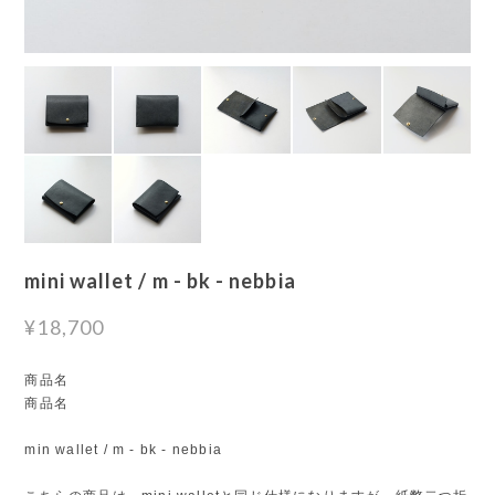
mini wallet / m - bk - nebbia
¥18,700
商品名
商品名
min wallet / m - bk - nebbia