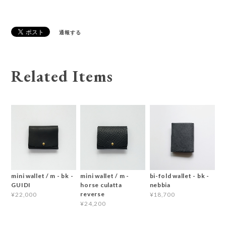
通報する
Related Items
mini wallet / m - bk -
mini wallet / m -
bi-fold wallet - bk -
GUIDI
horse culatta
nebbia
reverse
¥22,000
¥18,700
¥24,200