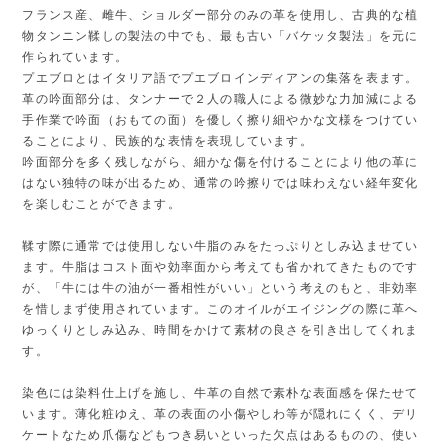
フランス産、雌牛、ショルダー部分のみの革を使用し、古典的な植
物タンニン鞣しの製法の中でも、最も古い「バケッタ製法」を元に
作られています。
プエブロとはイタリア語でプエブロインディアンの集落を表ます。
革の吟面部分は、タンナーで２人の職人による微妙な力加減による
手作業で吟面（おもての面）を優しく擦り細やかな文様をつけてい
ることにより、民族的な表情を表現しています。
吟面部分を多く残しながら、細かな傷を付けることにより他の革に
はない独特の味が出るため、通常の吟擦りでは味わえない経年変化
を楽しむことができます。
鞣す際に通常では使用しない牛脂のみをたっぷりとしみ込ませてい
ます。牛脂はコスト面や効率面から考えても省かれてきたものです
が、「牛には牛の油が一番相性がいい」という考えのもと、非効率
を惜しまず使用されています。このオイルがエイジングの際に革へ
ゆっくりとしみ込み、時間をかけて素材の良さを引き出してくれま
す。
染色には染料仕上げを施し、牛革の自然で素朴な表面感を保たせて
います。薄化粧ゆえ、革の表面の小傷やしわ等が隠れにくく、デリ
ケートなため爪傷などもつき易いといった欠点はあるものの、使い