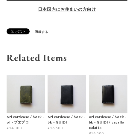
日本国内にお住まいの方向け
通報する
Related Items
ori cardcase / hock -
ori cardcase / hock -
ori cardcase / hock -
ol - プエブロ
bk - GUIDI
bk - GUIDI / cavallo
culatta
¥14,300
¥16,500
¥16,500