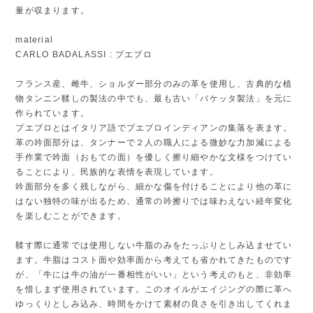
量が収まります。
material
CARLO BADALASSI : プエブロ
フランス産、雌牛、ショルダー部分のみの革を使用し、古典的な植
物タンニン鞣しの製法の中でも、最も古い「バケッタ製法」を元に
作られています。
プエブロとはイタリア語でプエブロインディアンの集落を表ます。
革の吟面部分は、タンナーで２人の職人による微妙な力加減による
手作業で吟面（おもての面）を優しく擦り細やかな文様をつけてい
ることにより、民族的な表情を表現しています。
吟面部分を多く残しながら、細かな傷を付けることにより他の革に
はない独特の味が出るため、通常の吟擦りでは味わえない経年変化
を楽しむことができます。
鞣す際に通常では使用しない牛脂のみをたっぷりとしみ込ませてい
ます。牛脂はコスト面や効率面から考えても省かれてきたものです
が、「牛には牛の油が一番相性がいい」という考えのもと、非効率
を惜しまず使用されています。このオイルがエイジングの際に革へ
ゆっくりとしみ込み、時間をかけて素材の良さを引き出してくれま