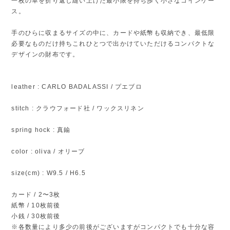
一枚の革を折り返し縫い上げた最小限を持ち歩く小さなコインケー
ス。
手のひらに収まるサイズの中に、カードや紙幣も収納でき、最低限
必要なものだけ持ちこれひとつで出かけていただけるコンパクトな
デザインの財布です。
leather : CARLO BADALASSI / プエブロ
stitch : クラウフォード社 / ワックスリネン
spring hock : 真鍮
color : oliva / オリーブ
size(cm) : W9.5 / H6.5
カード / 2〜3枚
紙幣 / 10枚前後
小銭 / 30枚前後
※各数量により多少の前後がございますがコンパクトでも十分な容