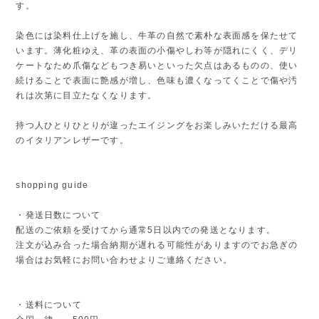
す。
染色には染料仕上げを施し、牛革の自然で素朴な表面感を保たせて
います。薄化粧ゆえ、革の表面の小傷やしわ等が隠れにくく、デリ
ケートなため爪傷などもつき易いといった欠点はあるものの、使い
続けることで表面に艶感が増し、色味も濃くなってくことで傷や汚
れは次第に目立たなくなります。
持つ人ひとりひとりが違ったエイジングをお楽しみいただける最高
のイタリアンレザーです。
shopping guide
・発送日数について
配送のご依頼を受けてから通常5日以内での発送となります。
注文が込み合った場合納期が遅れる可能性がありますのでお急ぎの
場合はお気軽にお問い合わせよりご連絡ください。
・送料について