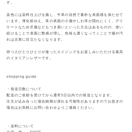
す。
染色には染料仕上げを施し、牛革の自然で素朴な表面感を保たせて
います。薄化粧ゆえ、革の表面の小傷やしわ等が隠れにくく、デリ
ケートなため爪傷などもつき易いといった欠点はあるものの、使い
続けることで表面に艶感が増し、色味も濃くなってくことで傷や汚
れは次第に目立たなくなります。
持つ人ひとりひとりが違ったエイジングをお楽しみいただける最高
のイタリアンレザーです。
shopping guide
・発送日数について
配送のご依頼を受けてから通常5日以内での発送となります。
注文が込み合った場合納期が遅れる可能性がありますのでお急ぎの
場合はお気軽にお問い合わせよりご連絡ください。
・送料について