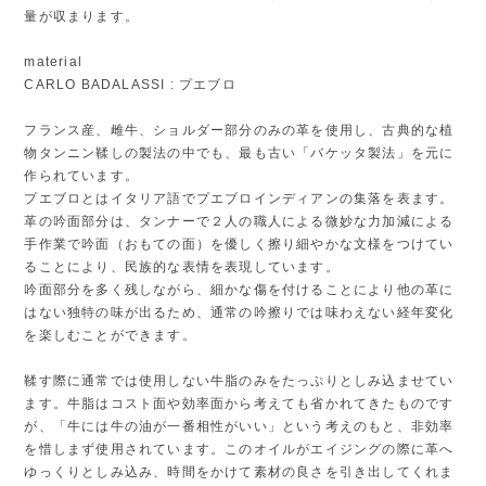
量が収まります。
material
CARLO BADALASSI : プエブロ
フランス産、雌牛、ショルダー部分のみの革を使用し、古典的な植
物タンニン鞣しの製法の中でも、最も古い「バケッタ製法」を元に
作られています。
プエブロとはイタリア語でプエブロインディアンの集落を表ます。
革の吟面部分は、タンナーで２人の職人による微妙な力加減による
手作業で吟面（おもての面）を優しく擦り細やかな文様をつけてい
ることにより、民族的な表情を表現しています。
吟面部分を多く残しながら、細かな傷を付けることにより他の革に
はない独特の味が出るため、通常の吟擦りでは味わえない経年変化
を楽しむことができます。
鞣す際に通常では使用しない牛脂のみをたっぷりとしみ込ませてい
ます。牛脂はコスト面や効率面から考えても省かれてきたものです
が、「牛には牛の油が一番相性がいい」という考えのもと、非効率
を惜しまず使用されています。このオイルがエイジングの際に革へ
ゆっくりとしみ込み、時間をかけて素材の良さを引き出してくれま