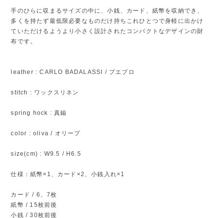
手のひらに収まるサイズの中に、小銭、カード、紙幣を収納でき、
多くを持たず最低限必要なものだけ持ちこれひとつで身軽に出かけ
ていただけるようより小さく設計されたコンパクトなデザインの財
布です。
leather : CARLO BADALASSI / プエブロ
stitch : ワックスリネン
spring hock : 真鍮
color : oliva / オリーブ
size(cm) : W9.5 / H6.5
仕様：紙幣×1、カード×2、小銭入れ×1
カード / 6、7枚
紙幣 / 15枚前後
小銭 / 30枚前後