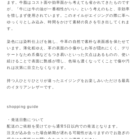
ます。牛脂はコスト面や効率面から考えても省かれてきたものです
が、「牛には牛の油が一番相性がいい」という考えのもと、非効率
を惜しまず使用されています。このオイルがエイジングの際に革へ
ゆっくりとしみ込み、時間をかけて素材の良さを引き出してくれま
す。
染色には染料仕上げを施し、牛革の自然で素朴な表面感を保たせて
います。薄化粧ゆえ、革の表面の小傷やしわ等が隠れにくく、デリ
ケートなため爪傷などもつき易いといった欠点はあるものの、使い
続けることで表面に艶感が増し、色味も濃くなってくことで傷や汚
れは次第に目立たなくなります。
持つ人ひとりひとりが違ったエイジングをお楽しみいただける最高
のイタリアンレザーです。
shopping guide
・発送日数について
配送のご依頼を受けてから通常5日以内での発送となります。
注文が込み合った場合納期が遅れる可能性がありますのでお急ぎの