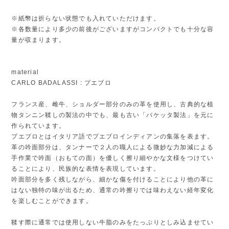
※紙幣は折らない状態でも入れていただけます。
※各数量により多少の前後がございますがコンパクトでも十分な容
量が収まります。
material
CARLO BADALASSI : プエブロ
フランス産、雌牛、ショルダー部分のみの革を使用し、古典的な植
物タンニン鞣しの製法の中でも、最も古い「バケッタ製法」を元に
作られています。
プエブロとはイタリア語でプエブロインディアンの集落を表ます。
革の吟面部分は、タンナーで２人の職人による微妙な力加減による
手作業で吟面（おもての面）を優しく擦り細やかな文様をつけてい
ることにより、民族的な表情を表現しています。
吟面部分を多く残しながら、細かな傷を付けることにより他の革に
はない独特の味が出るため、通常の吟擦りでは味わえない経年変化
を楽しむことができます。
鞣す際に通常では使用しない牛脂のみをたっぷりとしみ込ませてい