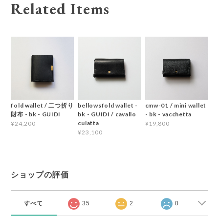
Related Items
fold wallet / 二つ折り
bellowsfold wallet -
cmw-01 / mini wallet
財布 - bk - GUIDI
bk - GUIDI / cavallo
- bk - vacchetta
culatta
¥24,200
¥19,800
¥23,100
ショップの評価
すべて
35
2
0