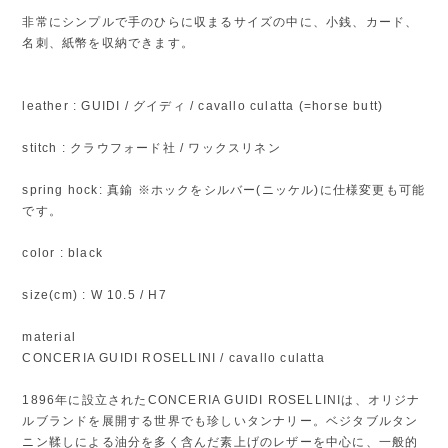
非常にシンプルで手のひらに収まるサイズの中に、小銭、カード、
名刺、紙幣を収納できます。
leather : GUIDI / グイディ / cavallo culatta (=horse butt)
stitch : クラウフォード社 / ワックスリネン
spring hock: 真鍮 ※ホックをシルバー(ニッケル)に仕様変更も可能
です。
color : black
size(cm) : W 10.5 / H7
material
CONCERIA GUIDI ROSELLINI / cavallo culatta
1896年に設立されたCONCERIA GUIDI ROSELLINIは、オリジナ
ルブランドを展開する世界でも珍しいタンナリー。ベジタブルタン
ニン鞣しによる油分を多く含んだ素上げのレザーを中心に、一般的