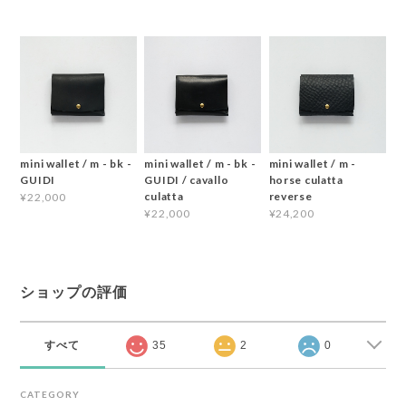
mini wallet / m - bk -
mini wallet / m - bk -
mini wallet / m -
GUIDI
GUIDI / cavallo
horse culatta
culatta
reverse
¥22,000
¥22,000
¥24,200
ショップの評価
すべて
35
2
0
CATEGORY