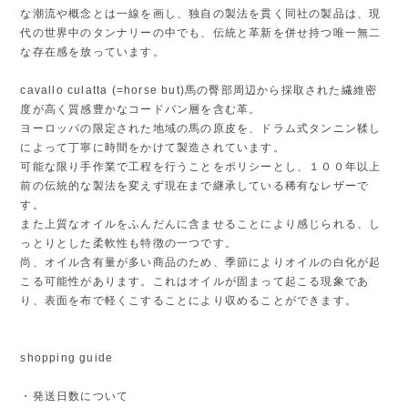
な潮流や概念とは一線を画し、独自の製法を貫く同社の製品は、現
代の世界中のタンナリーの中でも、伝統と革新を併せ持つ唯一無二
な存在感を放っています。
cavallo culatta (=horse but)馬の臀部周辺から採取された繊維密
度が高く質感豊かなコードバン層を含む革。
ヨーロッパの限定された地域の馬の原皮を、ドラム式タンニン鞣し
によって丁寧に時間をかけて製造されています。
可能な限り手作業で工程を行うことをポリシーとし、１００年以上
前の伝統的な製法を変えず現在まで継承している稀有なレザーで
す。
また上質なオイルをふんだんに含ませることにより感じられる、し
っとりとした柔軟性も特徴の一つです。
尚、オイル含有量が多い商品のため、季節によりオイルの白化が起
こる可能性があります。これはオイルが固まって起こる現象であ
り、表面を布で軽くこすることにより収めることができます。
shopping guide
・発送日数について