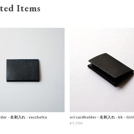
ted Items
older - 名刺入れ - vacchetta
ori cardholder - 名刺入れ - bk - GUI
¥7,700