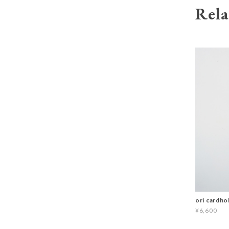
Rela
ori cardh
¥6,600