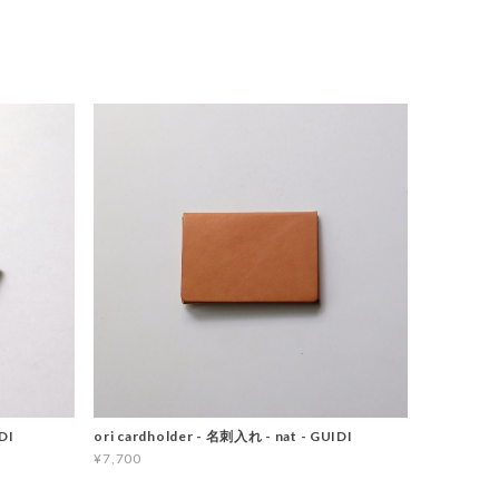
DI
ori cardholder - 名刺入れ - nat - GUIDI
¥7,700