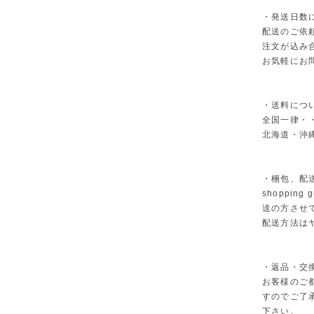
・発送日数
配送のご依
注文が込み
お気軽にお
・送料につ
全国一律・・
北海道・沖縄
・梱包、配
shoppi
送の方させ
配送方法は
・返品・交
お客様のご
すのでご了
下さい。