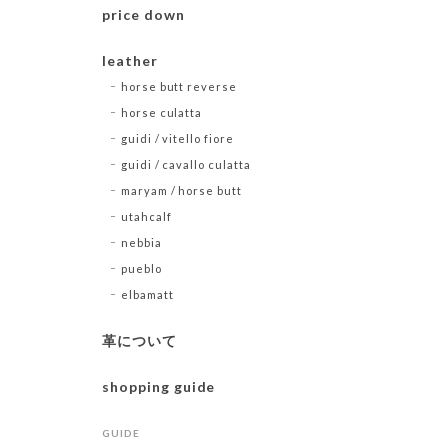
price down
leather
horse butt reverse
horse culatta
guidi / vitello fiore
guidi / cavallo culatta
maryam / horse butt
utahcalf
nebbia
pueblo
elbamatt
革について
shopping guide
GUIDE