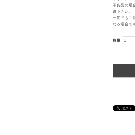
不良品の場
絡下さい。
一度でもご
なる場合で
数量