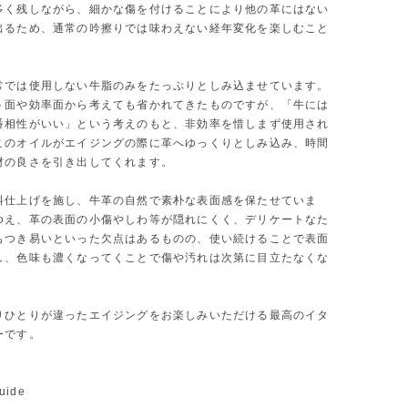
多く残しながら、細かな傷を付けることにより他の革にはない
出るため、通常の吟擦りでは味わえない経年変化を楽しむこと
。
常では使用しない牛脂のみをたっぷりとしみ込ませています。
ト面や効率面から考えても省かれてきたものですが、「牛には
番相性がいい」という考えのもと、非効率を惜しまず使用され
このオイルがエイジングの際に革へゆっくりとしみ込み、時間
材の良さを引き出してくれます。
料仕上げを施し、牛革の自然で素朴な表面感を保たせていま
ゆえ、革の表面の小傷やしわ等が隠れにくく、デリケートなた
もつき易いといった欠点はあるものの、使い続けることで表面
し、色味も濃くなってくことで傷や汚れは次第に目立たなくな
りひとりが違ったエイジングをお楽しみいただける最高のイタ
ーです。
uide