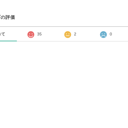
プの評価
べて
35
2
0