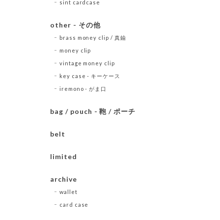
sint cardcase
other - その他
brass money clip / 真鍮
money clip
vintage money clip
key case - キーケース
iremono - がま口
bag / pouch - 鞄 / ポーチ
belt
limited
archive
wallet
card case