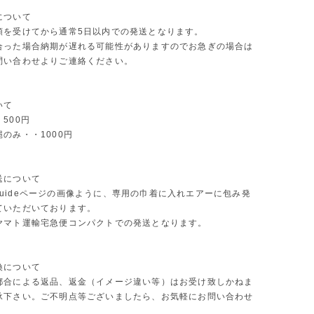
について
頼を受けてから通常5日以内での発送となります。
合った場合納期が遅れる可能性がありますのでお急ぎの場合は
問い合わせよりご連絡ください。
いて
500円
のみ・・1000円
送について
ng guideページの画像ように、専用の巾着に入れエアーに包み発
ていただいております。
ヤマト運輸宅急便コンパクトでの発送となります。
換について
都合による返品、返金（イメージ違い等）はお受け致しかねま
承下さい。ご不明点等ございましたら、お気軽にお問い合わせ