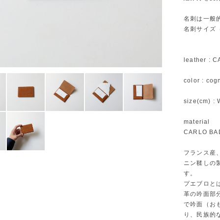
名刺は一般
名刺サイズ（cm
leather :
color : c
size(cm) : 
material
CARLO BA
フランス産
ニン鞣しの
す。
プエブロと
革の吟面部
で吟面（お
り、民族的