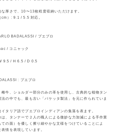
的な厚さで、10〜13枚程度収納いただけます。
）: 9.1 / 5.5 対応。
 CARLO BADALASSI / プエブロ
ognac / コニャック
W 9.5 / H 6.5 / D 0.5
DALASSI : プエブロ
、雌牛、ショルダー部分のみの革を使用し、古典的な植物タン
製法の中でも、最も古い「バケッタ製法」を元に作られていま
はイタリア語でプエブロインディアンの集落を表ます。
分は、タンナーで２人の職人による微妙な力加減による手作業
もての面）を優しく擦り細やかな文様をつけていることによ
な表情を表現しています。