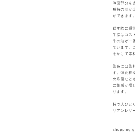
吟面部分を
独特の味が
ができます
鞣す際に通
牛脂はコス
牛の油が一
ています。
をかけて素
染色には染
す。薄化粧
め爪傷など
に艶感が増
ります。
持つ人ひと
リアンレザ
shopping g