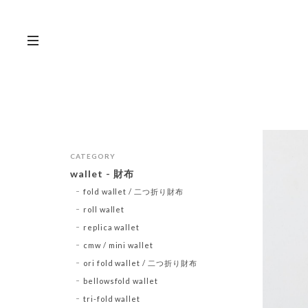
CATEGORY
wallet - 財布
fold wallet / 二つ折り財布
roll wallet
replica wallet
cmw / mini wallet
ori fold wallet / 二つ折り財布
bellowsfold wallet
tri-fold wallet