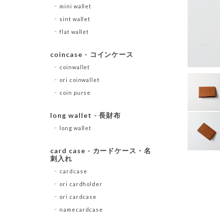
mini wallet
sint wallet
flat wallet
coincase - コインケース
coinwallet
ori coinwallet
coin purse
long wallet - 長財布
long wallet
card case - カードケース・名
刺入れ
cardcase
ori cardholder
ori cardcase
namecardcase