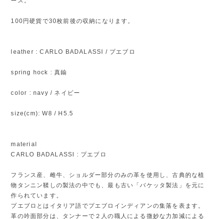
ース。
100円硬貨で30枚前後の収納になります。
leather : CARLO BADALASSI / プエブロ
spring hock : 真鍮
color : navy / ネイビー
size(cm): W8 / H5.5
material
CARLO BADALASSI : プエブロ
フランス産、雌牛、ショルダー部分のみの革を使用し、古典的な植
物タンニン鞣しの製法の中でも、最も古い「バケッタ製法」を元に
作られています。
プエブロとはイタリア語でプエブロインディアンの集落を表ます。
革の吟面部分は、タンナーで２人の職人による微妙な力加減による