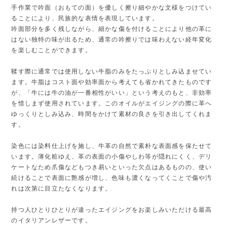
手作業で吟面（おもての面）を優しく擦り細やかな文様をつけてい
ることにより、民族的な表情を表現しています。
吟面部分を多く残しながら、細かな傷を付けることにより他の革に
はない独特の味が出るため、通常の吟擦りでは味わえない経年変化
を楽しむことができます。
鞣す際に通常では使用しない牛脂のみをたっぷりとしみ込ませてい
ます。牛脂はコスト面や効率面から考えても省かれてきたものです
が、「牛には牛の油が一番相性がいい」という考えのもと、非効率
を惜しまず使用されています。このオイルがエイジングの際に革へ
ゆっくりとしみ込み、時間をかけて素材の良さを引き出してくれま
す。
染色には染料仕上げを施し、牛革の自然で素朴な表面感を保たせて
います。薄化粧ゆえ、革の表面の小傷やしわ等が隠れにくく、デリ
ケートなため爪傷などもつき易いといった欠点はあるものの、使い
続けることで表面に艶感が増し、色味も濃くなってくことで傷や汚
れは次第に目立たなくなります。
持つ人ひとりひとりが違ったエイジングをお楽しみいただける最高
のイタリアンレザーです。