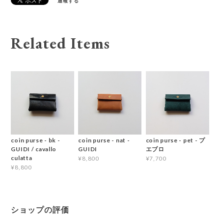
通報する
Related Items
coin purse - bk -
coin purse - nat -
coin purse - pet - プ
GUIDI / cavallo
GUIDI
エブロ
culatta
¥8,800
¥7,700
¥8,800
ショップの評価