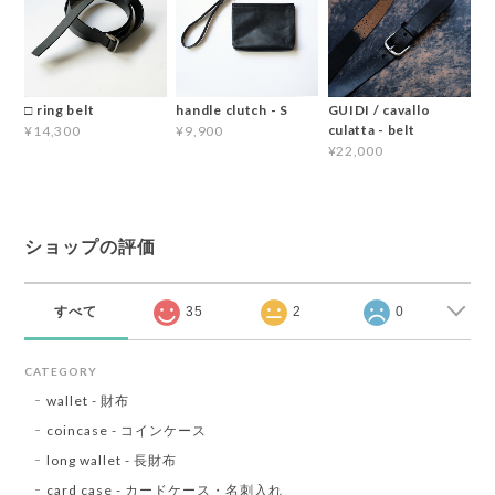
□ ring belt
handle clutch - S
GUIDI / cavallo
culatta - belt
¥14,300
¥9,900
¥22,000
ショップの評価
すべて
35
2
0
CATEGORY
wallet - 財布
coincase - コインケース
long wallet - 長財布
card case - カードケース・名刺入れ