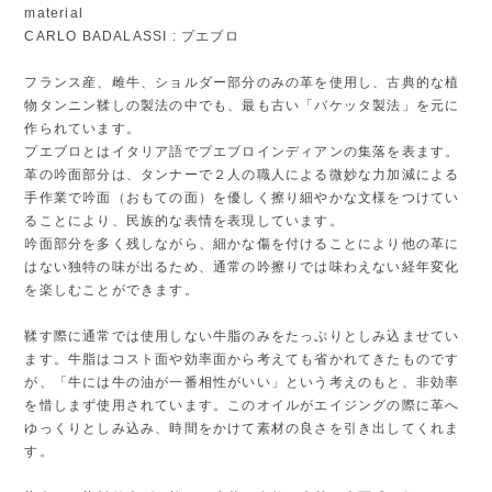
material
CARLO BADALASSI : プエブロ
フランス産、雌牛、ショルダー部分のみの革を使用し、古典的な植
物タンニン鞣しの製法の中でも、最も古い「バケッタ製法」を元に
作られています。
プエブロとはイタリア語でプエブロインディアンの集落を表ます。
革の吟面部分は、タンナーで２人の職人による微妙な力加減による
手作業で吟面（おもての面）を優しく擦り細やかな文様をつけてい
ることにより、民族的な表情を表現しています。
吟面部分を多く残しながら、細かな傷を付けることにより他の革に
はない独特の味が出るため、通常の吟擦りでは味わえない経年変化
を楽しむことができます。
鞣す際に通常では使用しない牛脂のみをたっぷりとしみ込ませてい
ます。牛脂はコスト面や効率面から考えても省かれてきたものです
が、「牛には牛の油が一番相性がいい」という考えのもと、非効率
を惜しまず使用されています。このオイルがエイジングの際に革へ
ゆっくりとしみ込み、時間をかけて素材の良さを引き出してくれま
す。