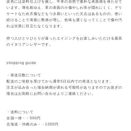
染色には染料仕上げを施し、牛革の自然で素朴な表面感を保たせて
います。薄化粧ゆえ、革の表面の小傷やしわ等が隠れにくく、デリ
ケートなため爪傷などもつき易いといった欠点はあるものの、使い
続けることで表面に艶感が増し、色味も濃くなってくことで傷や汚
れは次第に目立たなくなります。
持つ人ひとりひとりが違ったエイジングをお楽しみいただける最高
のイタリアンレザーです。
shopping guide
・発送日数について
配送のご依頼を受けてから通常5日以内での発送となります。
注文が込み合った場合納期が遅れる可能性がありますのでお急ぎの
場合はお気軽にお問い合わせよりご連絡ください。
・送料について
全国一律・・500円
北海道・沖縄のみ・・1000円