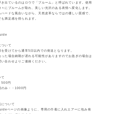
浮き出ているのはロウで「ブルーム」と呼ばれています。使用
徐々にブルームが取れ、美しい光沢のある表情へ変化します。
るハードな風合いながら、天然皮革ならではの優しい質感で、
でも満足感を得られます。
uide
について
頼を受けてから通常5日以内での発送となります。
合った場合納期が遅れる可能性がありますのでお急ぎの場合は
問い合わせよりご連絡ください。
いて
500円
のみ・・1000円
送について
ng guideページの画像ように、専用の巾着に入れエアーに包み発