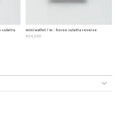
o culatta
mini wallet / m - horse culatta reverse
¥24,200