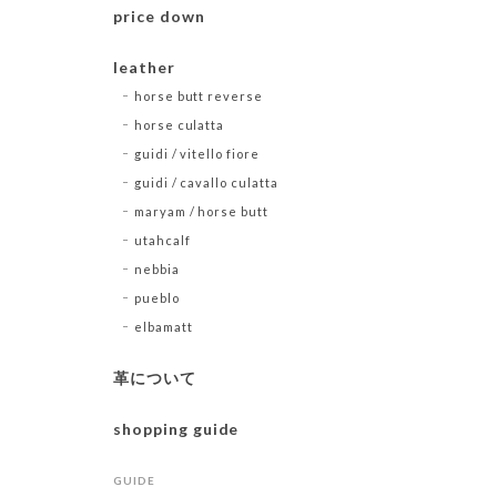
price down
leather
horse butt reverse
horse culatta
guidi / vitello fiore
guidi / cavallo culatta
maryam / horse butt
utahcalf
nebbia
pueblo
elbamatt
革について
shopping guide
GUIDE