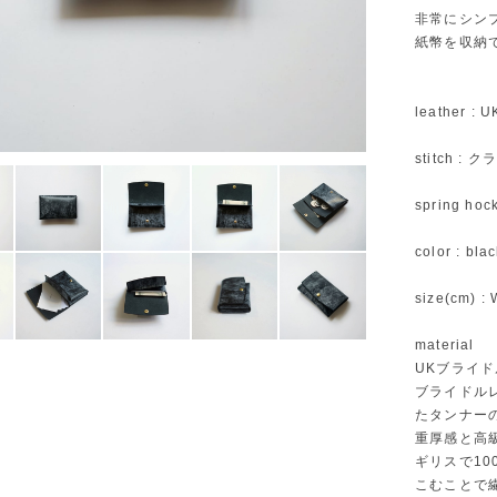
非常にシン
紙幣を収納
leather : 
stitch 
spring hoc
color : bla
size(cm) : 
material
UKブライドル -
ブライドル
たタンナー
重厚感と高
ギリスで1
こむことで