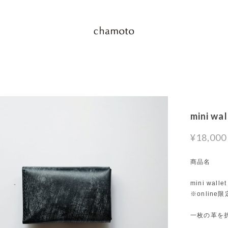
mini wa
¥18,000
商品名
mini walle
※onlin
一枚の革を