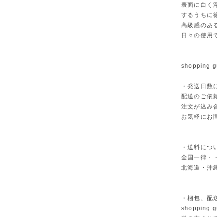
表面に白く
するうちに
高級感のあ
日々の使用
shopping g
・発送日数
配送のご依
注文が込み
お気軽にお
・送料につ
全国一律・・
北海道・沖縄
・梱包、配
shoppi