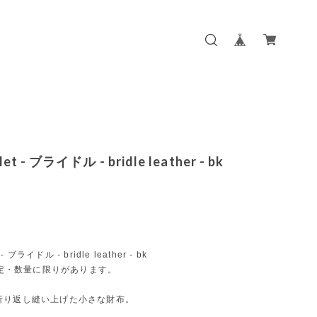
llet - ブライドル - bridle leather - bk
t - ブライドル - bridle leather - bk
e限定・数量に限りがあります。
折り返し縫い上げた小さな財布。