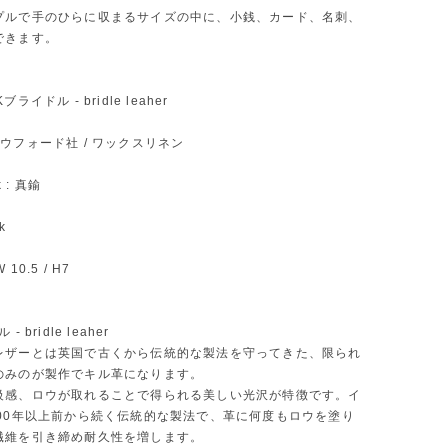
プルで手のひらに収まるサイズの中に、小銭、カード、名刺、
できます。
UKブライドル - bridle leaher
: クラウフォード社 / ワックスリネン
k : 真鍮
ck
W 10.5 / H7
 bridle leaher
レザーとは英国で古くから伝統的な製法を守ってきた、限られ
のみのが製作でキル革になります。
級感、ロウが取れることで得られる美しい光沢が特徴です。イ
000年以上前から続く伝統的な製法で、革に何度もロウを塗り
繊維を引き締め耐久性を増します。