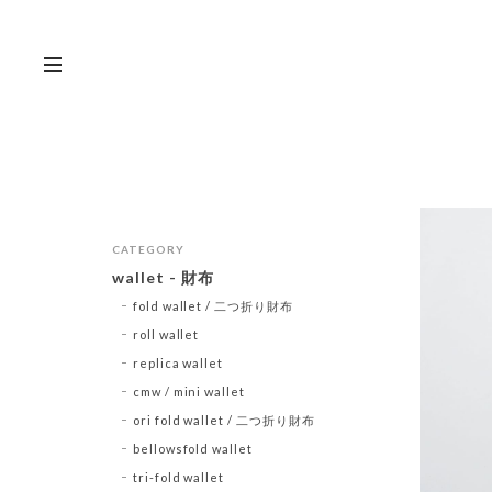
CATEGORY
wallet - 財布
fold wallet / 二つ折り財布
roll wallet
replica wallet
cmw / mini wallet
ori fold wallet / 二つ折り財布
bellowsfold wallet
tri-fold wallet