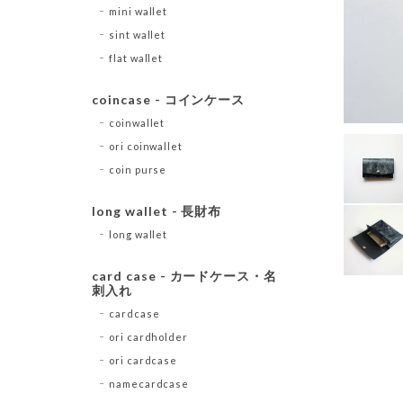
mini wallet
sint wallet
flat wallet
coincase - コインケース
coinwallet
ori coinwallet
coin purse
long wallet - 長財布
long wallet
card case - カードケース・名
刺入れ
cardcase
ori cardholder
ori cardcase
namecardcase