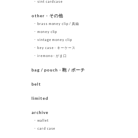
sint cardcase
other - その他
brass money clip / 真鍮
money clip
vintage money clip
key case - キーケース
iremono - がま口
bag / pouch - 鞄 / ポーチ
belt
limited
archive
wallet
card case