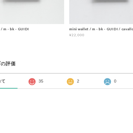
 / m - bk - GUIDI
mini wallet / m - bk - GUIDI / cavall
¥22,000
プの評価
べて
35
2
0