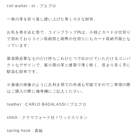
roll wallet - ol - プエブロ
一枚の革を折り返し縫い上げた巻く小さな財布。
お札を巻き込む形で、コインフラップ内は、小銭とカードが仕切り
で別れておりコイン収納部と紙幣の仕切りにもカード収納可能とな
っています。
最低限必要なものだけ持ちこれひとつで出かけていただけるコンパ
クトなデザインで、最小限の革と縫製で薄く軽く、収まり良く手に
馴染む財布です。
※最後の画像のように左利き用での作成も可能ですのでご希望の際
はご購入の際に備考欄にご記入ください。
leather : CARLO BADALASSI / プエブロ
stitch : クラウフォード社 / ワックスリネン
spring hock : 真鍮