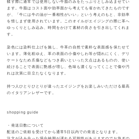
鞣す際に通常では使用しない牛脂のみをたっぷりとしみ込ませてい
ます。牛脂はコスト面や効率面から考えても省かれてきたものです
が、「牛には牛の油が一番相性がいい」という考えのもと、非効率
を惜しまず使用されています。このオイルがエイジングの際に革へ
ゆっくりとしみ込み、時間をかけて素材の良さを引き出してくれま
す。
染色には染料仕上げを施し、牛革の自然で素朴な表面感を保たせて
います。薄化粧ゆえ、革の表面の小傷やしわ等が隠れにくく、デリ
ケートなため爪傷などもつき易いといった欠点はあるものの、使い
続けることで表面に艶感が増し、色味も濃くなってくことで傷や汚
れは次第に目立たなくなります。
持つ人ひとりひとりが違ったエイジングをお楽しみいただける最高
のイタリアンレザーです。
shopping guide
・発送日数について
配送のご依頼を受けてから通常5日以内での発送となります。
注文が込み合った場合納期が遅れる可能性がありますのでお急ぎの