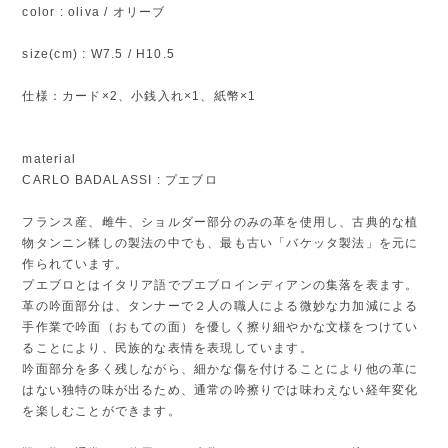
color : oliva / オリーブ
size(cm) : W7.5 / H10.5
仕様：カード×2、小銭入れ×1、紙幣×1
material
CARLO BADALASSI : プエブロ
フランス産、雌牛、ショルダー部分のみの革を使用し、古典的な植
物タンニン鞣しの製法の中でも、最も古い「バケッタ製法」を元に
作られています。
プエブロとはイタリア語でプエブロインディアンの集落を表ます。
革の吟面部分は、タンナーで２人の職人による微妙な力加減による
手作業で吟面（おもての面）を優しく擦り細やかな文様をつけてい
ることにより、民族的な表情を表現しています。
吟面部分を多く残しながら、細かな傷を付けることにより他の革に
はない独特の味が出るため、通常の吟擦りでは味わえない経年変化
を楽しむことができます。