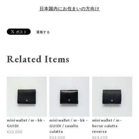
日本国内にお住まいの方向け
通報する
Related Items
mini wallet / m - bk -
mini wallet / m - bk -
mini wallet / m -
GUIDI
GUIDI / cavallo
horse culatta
culatta
reverse
¥22,000
¥22,000
¥24,200