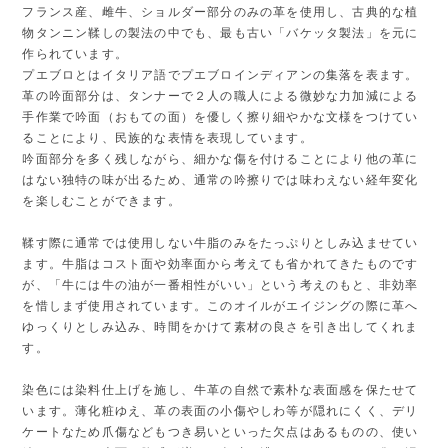
フランス産、雌牛、ショルダー部分のみの革を使用し、古典的な植
物タンニン鞣しの製法の中でも、最も古い「バケッタ製法」を元に
作られています。
プエブロとはイタリア語でプエブロインディアンの集落を表ます。
革の吟面部分は、タンナーで２人の職人による微妙な力加減による
手作業で吟面（おもての面）を優しく擦り細やかな文様をつけてい
ることにより、民族的な表情を表現しています。
吟面部分を多く残しながら、細かな傷を付けることにより他の革に
はない独特の味が出るため、通常の吟擦りでは味わえない経年変化
を楽しむことができます。
鞣す際に通常では使用しない牛脂のみをたっぷりとしみ込ませてい
ます。牛脂はコスト面や効率面から考えても省かれてきたものです
が、「牛には牛の油が一番相性がいい」という考えのもと、非効率
を惜しまず使用されています。このオイルがエイジングの際に革へ
ゆっくりとしみ込み、時間をかけて素材の良さを引き出してくれま
す。
染色には染料仕上げを施し、牛革の自然で素朴な表面感を保たせて
います。薄化粧ゆえ、革の表面の小傷やしわ等が隠れにくく、デリ
ケートなため爪傷などもつき易いといった欠点はあるものの、使い