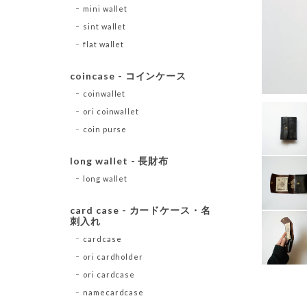
mini wallet
sint wallet
flat wallet
coincase - コインケース
coinwallet
ori coinwallet
coin purse
long wallet - 長財布
long wallet
card case - カードケース・名
刺入れ
cardcase
ori cardholder
ori cardcase
namecardcase