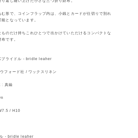
折り返し縫い上げた小さな三つ折り財布。
込む形で、コインフラップ内は、小銭とカードが仕切りで別れ
可能となっています。
なものだけ持ちこれひとつで出かけていただけるコンパクトな
財布です。
UKブライドル - bridle leaher
: クラウフォード社 / ワックスリネン
k : 真鍮
wn
W7.5 / H10
 bridle leaher