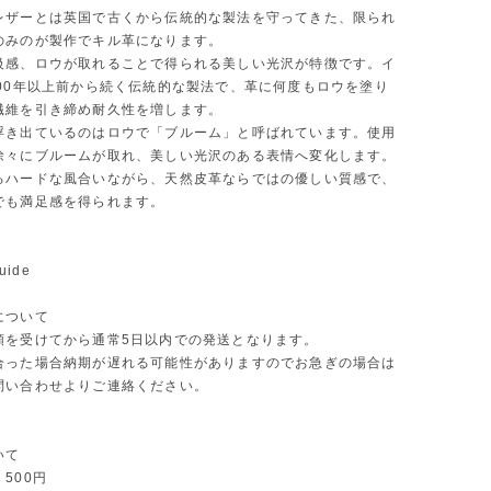
レザーとは英国で古くから伝統的な製法を守ってきた、限られ
のみのが製作でキル革になります。
級感、ロウが取れることで得られる美しい光沢が特徴です。イ
000年以上前から続く伝統的な製法で、革に何度もロウを塗り
繊維を引き締め耐久性を増します。
浮き出ているのはロウで「ブルーム」と呼ばれています。使用
徐々にブルームが取れ、美しい光沢のある表情へ変化します。
るハードな風合いながら、天然皮革ならではの優しい質感で、
でも満足感を得られます。
uide
について
頼を受けてから通常5日以内での発送となります。
合った場合納期が遅れる可能性がありますのでお急ぎの場合は
問い合わせよりご連絡ください。
いて
500円