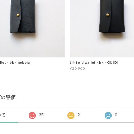
llet - bk - nebbia
tri-fold wallet - bk - GUIDI
¥20,900
プの評価
べて
35
2
0