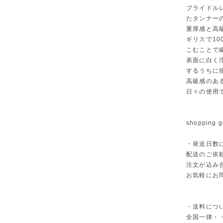
ブライドル
たタンナー
重厚感と高
ギリスで1
こむことで
表面に白く
するうちに
高級感のあ
日々の使用
shopping g
・発送日数
配送のご依
注文が込み
お気軽にお
・送料につ
全国一律・・