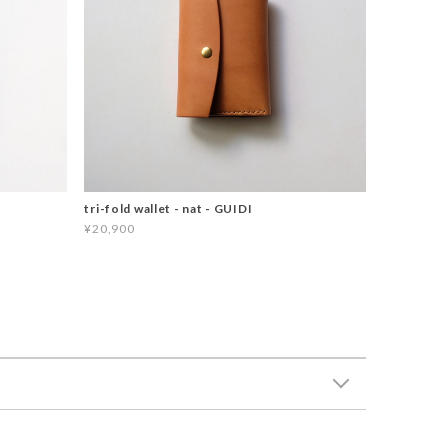
tri-fold wallet - nat - GUIDI
¥20,900