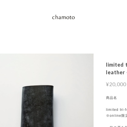
limited
leather 
¥20,000
商品名
limited tri
※onlin