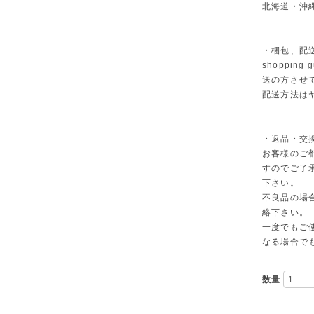
北海道・沖縄
・梱包、配
shoppi
送の方させ
配送方法は
・返品・交
お客様のご
すのでご了
下さい。
不良品の場
絡下さい。
一度でもご
なる場合で
数量