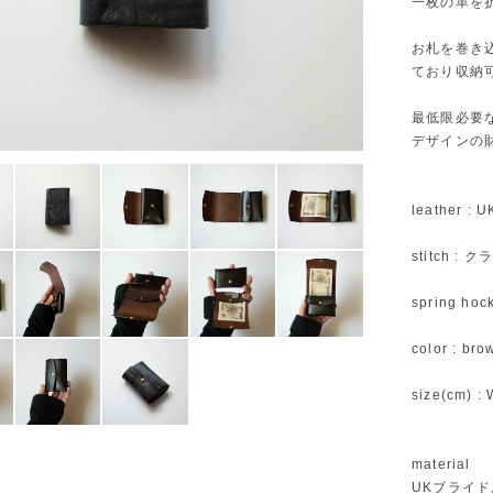
一枚の革を
お札を巻き
ており収納
最低限必要
デザインの
leather : 
stitch 
spring hoc
color : bro
size(cm) : 
material
UKブライドル -