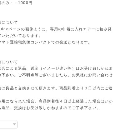
のみ・・1000円
送について
ng guideページの画像ように、専用の巾着に入れエアーに包み発
ていただいております。
ヤマト運輸宅急便コンパクトでの発送となります。
換について
都合による返品、返金（イメージ違い等）はお受け致しかねま
承下さい。ご不明点等ございましたら、お気軽にお問い合わせ
合は良品と交換させて頂きます。商品到着より３日以内にご連
使用になられた場合、商品到着後４日以上経過した場合はいか
も返品、交換はお受け致しかねますのでご了承下さい。