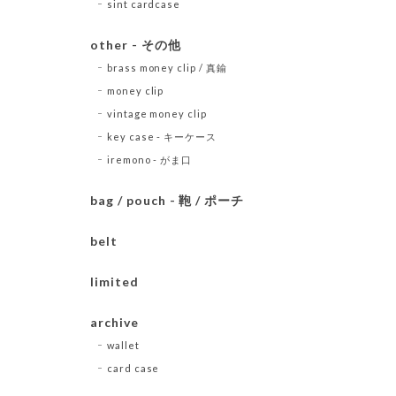
sint cardcase
other - その他
brass money clip / 真鍮
money clip
vintage money clip
key case - キーケース
iremono - がま口
bag / pouch - 鞄 / ポーチ
belt
limited
archive
wallet
card case