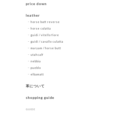
price down
leather
horse butt reverse
horse culatta
guidi / vitello fiore
guidi / cavallo culatta
maryam / horse butt
utahcalf
nebbia
pueblo
elbamatt
革について
shopping guide
GUIDE