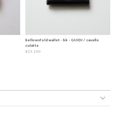
bellowsfold wallet - bk - GUIDI / cavallo
culatta
¥23,100