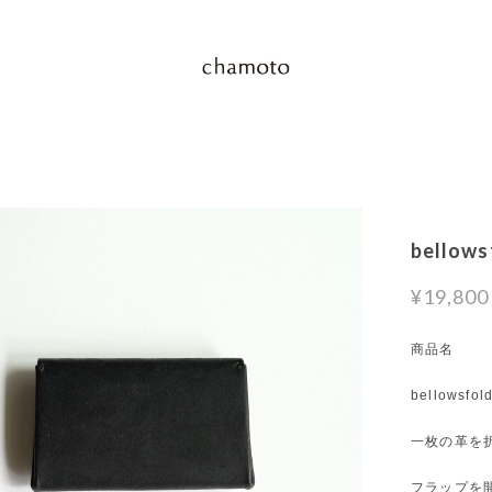
bellows
¥19,800
商品名
bellowsfol
一枚の革を
フラップを