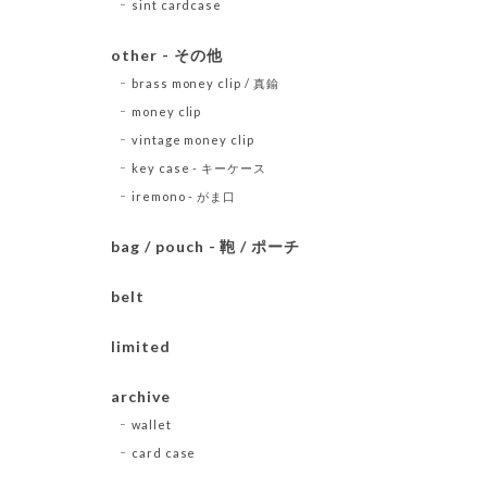
sint cardcase
other - その他
brass money clip / 真鍮
money clip
vintage money clip
key case - キーケース
iremono - がま口
bag / pouch - 鞄 / ポーチ
belt
limited
archive
wallet
card case