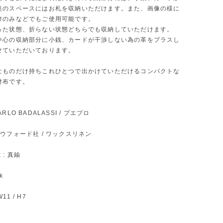
奥のスペースにはお札を収納いただけます。また、画像の様に
幣のみなどでもご使用可能です。
った状態、折らない状態どちらでも収納していただけます。
中心の収納部分に小銭、カードが干渉しない為の革をプラスし
せていただいております。
なものだけ持ちこれひとつで出かけていただけるコンパクトな
財布です。
 CARLO BADALASSI / プエブロ
: クラウフォード社 / ワックスリネン
k : 真鍮
ck
W11 / H7