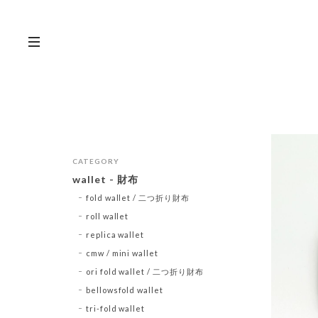
CATEGORY
wallet - 財布
fold wallet / 二つ折り財布
roll wallet
replica wallet
cmw / mini wallet
ori fold wallet / 二つ折り財布
bellowsfold wallet
tri-fold wallet