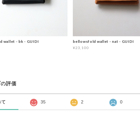
d wallet - bk - GUIDI
bellowsfold wallet - nat - GUIDI
¥23,100
プの評価
べて
35
2
0