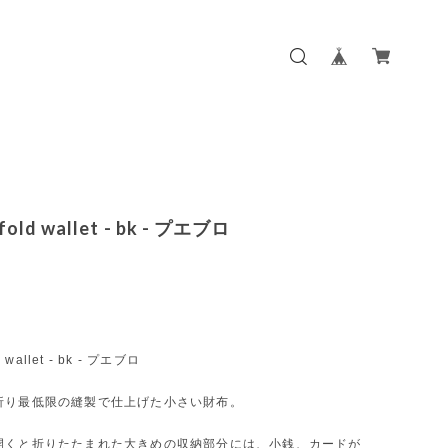
fold wallet - bk - プエブロ
d wallet - bk - プエブロ
折り最低限の縫製で仕上げた小さい財布。
開くと折りたたまれた大きめの収納部分には、小銭、カードが