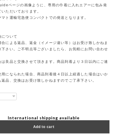
ng guideページの画像ように、専用の巾着に入れエアーに包み発
ていただいております。
ヤマト運輸宅急便コンパクトでの発送となります。
換について
都合による返品、返金（イメージ違い等）はお受け致しかねま
承下さい。ご不明点等ございましたら、お気軽にお問い合わせ
合は良品と交換させて頂きます。商品到着より３日以内にご連
使用になられた場合、商品到着後４日以上経過した場合はいか
も返品、交換はお受け致しかねますのでご了承下さい。
International shipping available
Add to cart