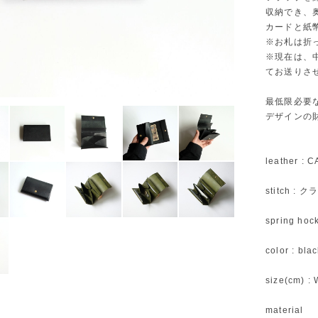
収納でき、
カードと紙
※お札は折
※現在は、
てお送りさ
最低限必要
デザインの
leather :
stitch 
spring hoc
color : bla
size(cm) : 
material