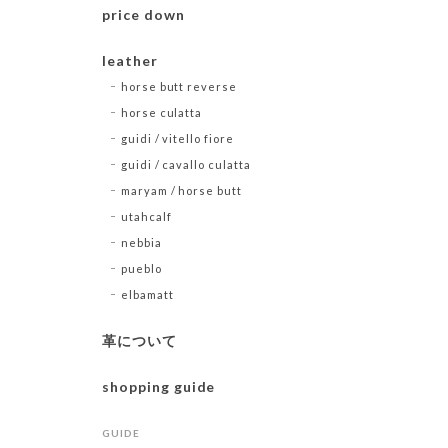
price down
leather
horse butt reverse
horse culatta
guidi / vitello fiore
guidi / cavallo culatta
maryam / horse butt
utahcalf
nebbia
pueblo
elbamatt
革について
shopping guide
GUIDE