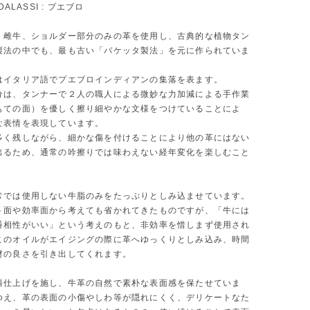
DALASSI : プエブロ
、雌牛、ショルダー部分のみの革を使用し、古典的な植物タン
製法の中でも、最も古い「バケッタ製法」を元に作られていま
はイタリア語でプエブロインディアンの集落を表ます。
分は、タンナーで２人の職人による微妙な力加減による手作業
もての面）を優しく擦り細やかな文様をつけていることによ
な表情を表現しています。
多く残しながら、細かな傷を付けることにより他の革にはない
出るため、通常の吟擦りでは味わえない経年変化を楽しむこと
。
常では使用しない牛脂のみをたっぷりとしみ込ませています。
ト面や効率面から考えても省かれてきたものですが、「牛には
番相性がいい」という考えのもと、非効率を惜しまず使用され
このオイルがエイジングの際に革へゆっくりとしみ込み、時間
材の良さを引き出してくれます。
料仕上げを施し、牛革の自然で素朴な表面感を保たせていま
ゆえ、革の表面の小傷やしわ等が隠れにくく、デリケートなた