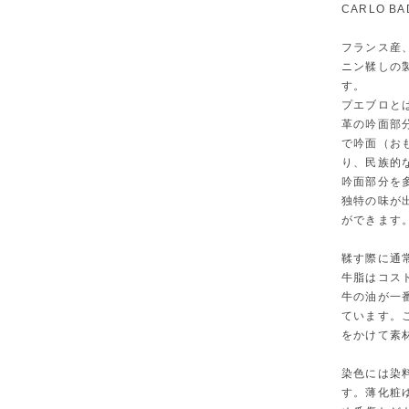
CARLO BA
フランス産
ニン鞣しの
す。
プエブロと
革の吟面部
で吟面（お
り、民族的
吟面部分を
独特の味が
ができます
鞣す際に通
牛脂はコス
牛の油が一
ています。
をかけて素
染色には染
す。薄化粧