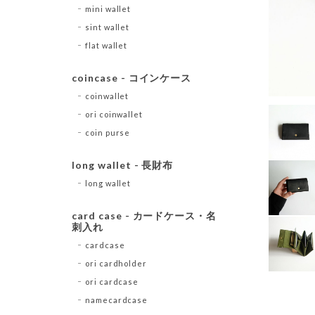
mini wallet
sint wallet
flat wallet
coincase - コインケース
coinwallet
ori coinwallet
coin purse
long wallet - 長財布
long wallet
card case - カードケース・名
刺入れ
cardcase
ori cardholder
ori cardcase
namecardcase