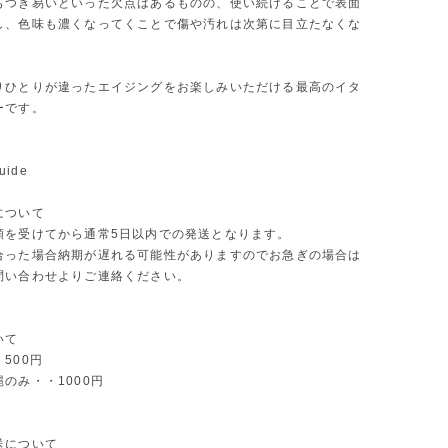
もつき易いといった欠点はあるものの、使い続けることで表面
し、色味も濃くなってくことで傷や汚れは次第に目立たなくな
りひとりが違ったエイジングをお楽しみいただける最高のイタ
ーです。
uide
について
頼を受けてから通常5日以内での発送となります。
合った場合納期が遅れる可能性がありますのでお急ぎの場合は
問い合わせよりご連絡ください。
いて
500円
のみ・・1000円
送について