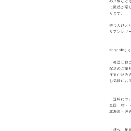
め爪傷など
に艶感が増
ります。
持つ人ひと
リアンレザ
shopping g
・発送日数
配送のご依
注文が込み
お気軽にお
・送料につ
全国一律・・
北海道・沖縄
・梱包、配