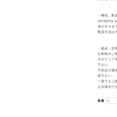
・梱包、配
shoppi
送の方させ
配送方法は
・返品・交
お客様のご
すのでご了
下さい。
不良品の場
絡下さい。
一度でもご
なる場合で
数量