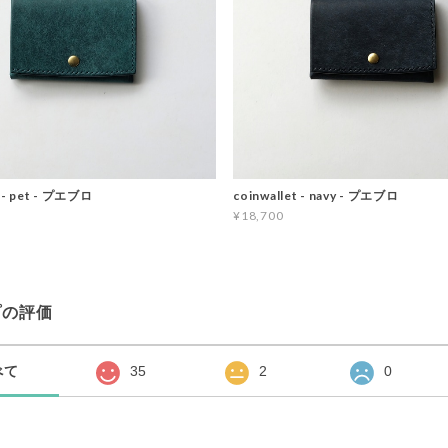
t - pet - プエブロ
coinwallet - navy - プエブロ
¥18,700
プの評価
べて
35
2
0