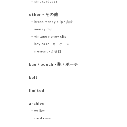
sint cardcase
other - その他
brass money clip / 真鍮
money clip
vintage money clip
key case - キーケース
iremono - がま口
bag / pouch - 鞄 / ポーチ
belt
limited
archive
wallet
card case