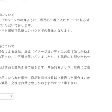
送について
ng guideページの画像ように、専用の巾着に入れエアーに包み発
ていただいております。
ヤマト運輸宅急便コンパクトでの発送となります。
換について
都合による返品、返金（イメージ違い等）はお受け致しかねま
承下さい。ご不明点等ございましたら、お気軽にお問い合わせ
合は良品と交換させて頂きます。商品到着より３日以内にご連
使用になられた場合、商品到着後４日以上経過した場合はいか
も返品、交換はお受け致しかねますのでご了承下さい。