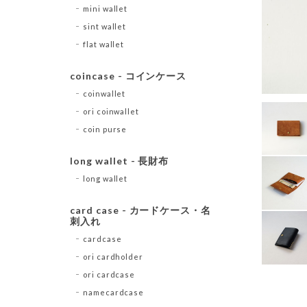
mini wallet
sint wallet
flat wallet
coincase - コインケース
coinwallet
ori coinwallet
coin purse
long wallet - 長財布
long wallet
card case - カードケース・名
刺入れ
cardcase
ori cardholder
ori cardcase
namecardcase