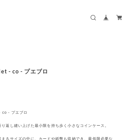
let - co - プエブロ
 - co - プエブロ
折り返し縫い上げた最小限を持ち歩く小さなコインケース。
収まるサイズの中に、カードや紙幣も収納でき、最低限必要な