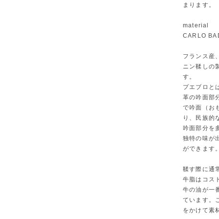
まります。
material
CARLO BA
フランス産
ニン鞣しの
す。
プエブロと
革の吟面部
で吟面（お
り、民族的
吟面部分を
独特の味が
ができます
鞣す際に通
牛脂はコス
牛の油が一
ています。
をかけて素