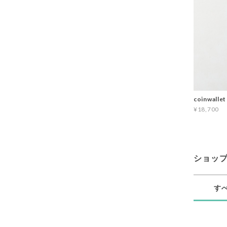
coinwalle
¥18,700
ショッ
す