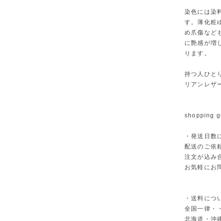
染色には染
す。薄化粧
め爪傷など
に艶感が増
ります。
持つ人ひと
リアンレザ
shopping g
・発送日数
配送のご依
注文が込み
お気軽にお
・送料につ
全国一律・・
北海道・沖縄