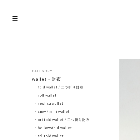
CATEGORY
wallet - 財布
fold wallet / 二つ折り財布
roll wallet
replica wallet
cmw / mini wallet
ori fold wallet / 二つ折り財布
bellowsfold wallet
tri-fold wallet