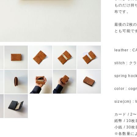
ものだけ持
布です。
最後の2枚
とも可能で
leather :
stitch 
spring hoc
color : c
size(cm) : 
カード / 2
紙幣 / 10
小銭 / 30
※各数量に