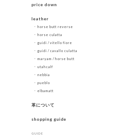
price down
leather
horse butt reverse
horse culatta
guidi / vitello fiore
guidi / cavallo culatta
maryam / horse butt
utahcalf
nebbia
pueblo
elbamatt
革について
shopping guide
GUIDE