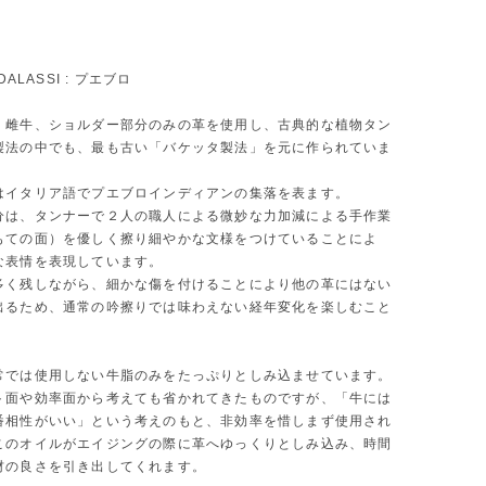
DALASSI : プエブロ
、雌牛、ショルダー部分のみの革を使用し、古典的な植物タン
製法の中でも、最も古い「バケッタ製法」を元に作られていま
はイタリア語でプエブロインディアンの集落を表ます。
分は、タンナーで２人の職人による微妙な力加減による手作業
もての面）を優しく擦り細やかな文様をつけていることによ
な表情を表現しています。
多く残しながら、細かな傷を付けることにより他の革にはない
出るため、通常の吟擦りでは味わえない経年変化を楽しむこと
。
常では使用しない牛脂のみをたっぷりとしみ込ませています。
ト面や効率面から考えても省かれてきたものですが、「牛には
番相性がいい」という考えのもと、非効率を惜しまず使用され
このオイルがエイジングの際に革へゆっくりとしみ込み、時間
材の良さを引き出してくれます。