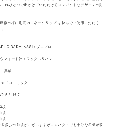
ちこれひとつで出かけていただけるコンパクトなデザインの財
の画像の様に別売のマネークリップ を挟んでご使用いただくこ
す。
 CARLO BADALASSI / プエブロ
: クラウフォード社 / ワックスリネン
k : 真鍮
ognac / コニャック
W9.5 / H6.7
〜3枚
枚前後
枚前後
より多少の前後がございますがコンパクトでも十分な容量が収