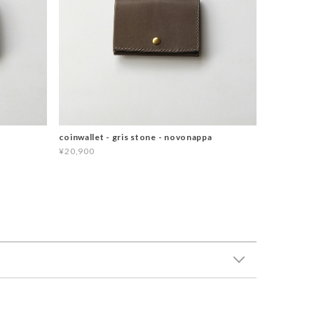
coinwallet - gris stone - novonappa
¥20,900