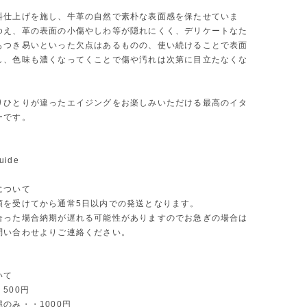
料仕上げを施し、牛革の自然で素朴な表面感を保たせていま
ゆえ、革の表面の小傷やしわ等が隠れにくく、デリケートなた
もつき易いといった欠点はあるものの、使い続けることで表面
し、色味も濃くなってくことで傷や汚れは次第に目立たなくな
りひとりが違ったエイジングをお楽しみいただける最高のイタ
ーです。
uide
について
頼を受けてから通常5日以内での発送となります。
合った場合納期が遅れる可能性がありますのでお急ぎの場合は
問い合わせよりご連絡ください。
いて
500円
のみ・・1000円