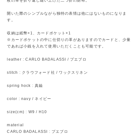
枚の革を折り返し縫い上げた二つ折の財布。
開いた際のシンプルながら独特の表情は他にはないものになりま
す。
収納は紙幣×1、カードポケット×1
※カードポケットの中に仕切りの革がありますのでカードと、少量
であれば小銭を入れて使用いただくことも可能です。
leather : CARLO BADALASSI / プエブロ
stitch : クラウフォード社 / ワックスリネン
spring hock : 真鍮
color : navy / ネイビー
size(cm) : W9 / H10
material
CARLO BADALASSI : プエブロ