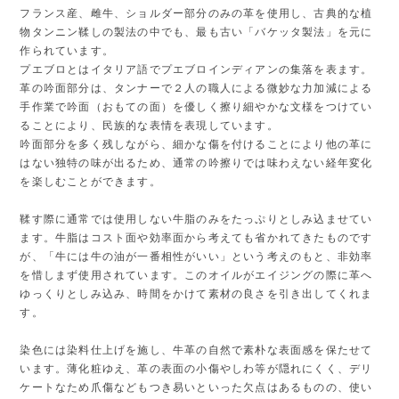
フランス産、雌牛、ショルダー部分のみの革を使用し、古典的な植
物タンニン鞣しの製法の中でも、最も古い「バケッタ製法」を元に
作られています。
プエブロとはイタリア語でプエブロインディアンの集落を表ます。
革の吟面部分は、タンナーで２人の職人による微妙な力加減による
手作業で吟面（おもての面）を優しく擦り細やかな文様をつけてい
ることにより、民族的な表情を表現しています。
吟面部分を多く残しながら、細かな傷を付けることにより他の革に
はない独特の味が出るため、通常の吟擦りでは味わえない経年変化
を楽しむことができます。
鞣す際に通常では使用しない牛脂のみをたっぷりとしみ込ませてい
ます。牛脂はコスト面や効率面から考えても省かれてきたものです
が、「牛には牛の油が一番相性がいい」という考えのもと、非効率
を惜しまず使用されています。このオイルがエイジングの際に革へ
ゆっくりとしみ込み、時間をかけて素材の良さを引き出してくれま
す。
染色には染料仕上げを施し、牛革の自然で素朴な表面感を保たせて
います。薄化粧ゆえ、革の表面の小傷やしわ等が隠れにくく、デリ
ケートなため爪傷などもつき易いといった欠点はあるものの、使い