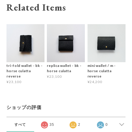
Related Items
tri-fold wallet - bk -
replica wallet - bk -
mini wallet / m -
horse culatta
horse culatta
horse culatta
reverse
reverse
¥23,100
¥23,100
¥24,200
ショップの評価
すべて
35
2
0