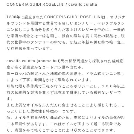
CONCERIA GUIDI ROSELLINI / cavallo culatta
1896年に設立されたCONCERIA GUIDI ROSELLINIは、オリジナ
ルブランドを展開する世界でも珍しいタンナリー。ベジタブルタン
ニン鞣しによる油分を多く含んだ素上げのレザーを中心に、一般的
な潮流や概念とは一線を画し、独自の製法を貫く同社の製品は、現
代の世界中のタンナリーの中でも、伝統と革新を併せ持つ唯一無二
な存在感を放っています。
cavallo culatta (=horse but)馬の臀部周辺から採取された繊維密
度が高く質感豊かなコードバン層を含む革。
ヨーロッパの限定された地域の馬の原皮を、ドラム式タンニン鞣し
によって丁寧に時間をかけて製造されています。
可能な限り手作業で工程を行うことをポリシーとし、１００年以上
前の伝統的な製法を変えず現在まで継承している稀有なレザーで
す。
また上質なオイルをふんだんに含ませることにより感じられる、し
っとりとした柔軟性も特徴の一つです。
尚、オイル含有量が多い商品のため、季節によりオイルの白化が起
こる可能性があります。これはオイルが固まって起こる現象であ
り、表面を布で軽くこすることにより収めることができます。