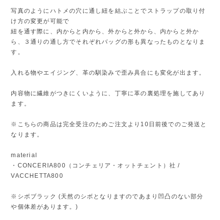
写真のようにハトメの穴に通し紐を結ぶことでストラップの取り付
け方の変更が可能で
紐を通す際に、内からと内から、外からと外から、内からと外か
ら、３通りの通し方でそれぞれバッグの形も異なったものとなりま
す。
入れる物やエイジング、革の馴染みで歪み具合にも変化が出ます。
内容物に繊維がつきにくいように、丁寧に革の裏処理を施してあり
ます。
※こちらの商品は完全受注のためご注文より10日前後でのご発送と
なります。
material
・CONCERIA800（コンチェリア・オットチェント）社 /
VACCHETTA800
※シボブラック (天然のシボとなりますのであまり凹凸のない部分
や個体差があります。)