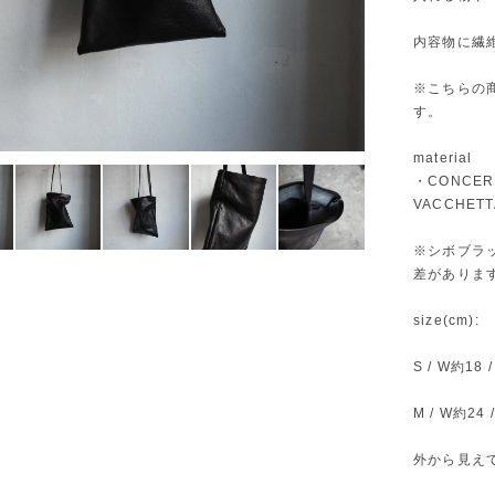
内容物に繊
※こちらの
す。
material
・CONCE
VACCHETT
※シボブラ
差があります
size(cm):
S / W約18
M / W約24
外から見え