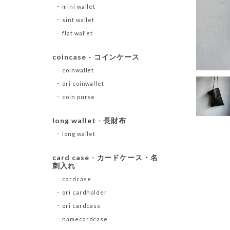
mini wallet
sint wallet
flat wallet
coincase - コインケース
coinwallet
ori coinwallet
coin purse
long wallet - 長財布
long wallet
card case - カードケース・名
刺入れ
cardcase
ori cardholder
ori cardcase
namecardcase