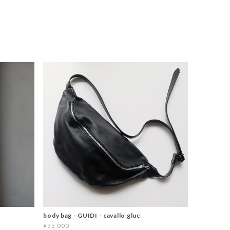
body bag - GUIDI - cavallo gluc
¥55,000