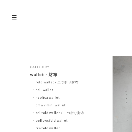
CATEGORY
wallet - 財布
fold wallet / 二つ折り財布
roll wallet
replica wallet
cmw / mini wallet
ori fold wallet / 二つ折り財布
bellowsfold wallet
tri-fold wallet