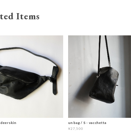
ted Items
 deerskin
un bag / S - vacchetta
¥27,500