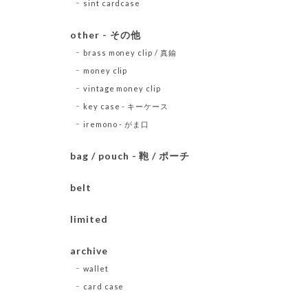
sint cardcase
other - その他
brass money clip / 真鍮
money clip
vintage money clip
key case - キーケース
iremono - がま口
bag / pouch - 鞄 / ポーチ
belt
limited
archive
wallet
card case