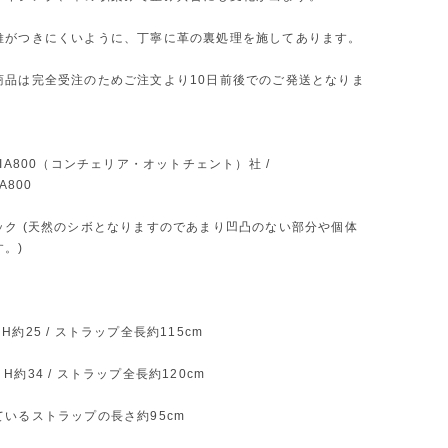
維がつきにくいように、丁寧に革の裏処理を施してあります。
商品は完全受注のためご注文より10日前後でのご発送となりま
RIA800（コンチェリア・オットチェント）社 /
A800
ック (天然のシボとなりますのであまり凹凸のない部分や個体
。)
 / H約25 / ストラップ全長約115cm
 / H約34 / ストラップ全長約120cm
ているストラップの長さ約95cm