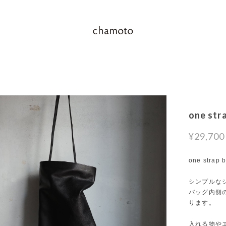
one str
¥29,700
one strap b
シンプルな
バッグ内側
ります。
入れる物や