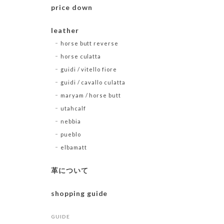
price down
leather
horse butt reverse
horse culatta
guidi / vitello fiore
guidi / cavallo culatta
maryam / horse butt
utahcalf
nebbia
pueblo
elbamatt
革について
shopping guide
GUIDE