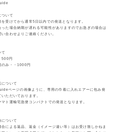
uide
について
頼を受けてから通常5日以内での発送となります。
合った場合納期が遅れる可能性がありますのでお急ぎの場合は
問い合わせよりご連絡ください。
いて
500円
のみ・・1000円
送について
ng guideページの画像ように、専用の巾着に入れエアーに包み発
ていただいております。
ヤマト運輸宅急便コンパクトでの発送となります。
換について
都合による返品、返金（イメージ違い等）はお受け致しかねま