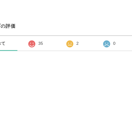
プの評価
べて
35
2
0