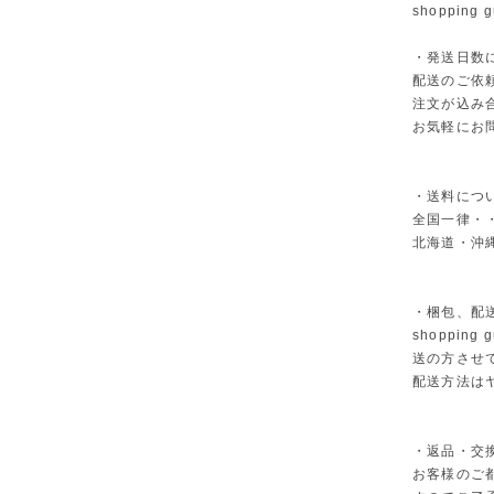
shopping g
・発送日数
配送のご依
注文が込み
お気軽にお
・送料につ
全国一律・・
北海道・沖縄
・梱包、配
shoppi
送の方させ
配送方法は
・返品・交
お客様のご