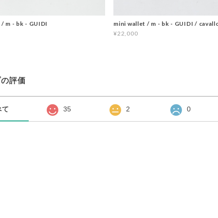
 / m - bk - GUIDI
mini wallet / m - bk - GUIDI / cavall
¥22,000
プの評価
べて
35
2
0