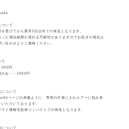
uide
について
頼を受けてから通常5日以内での発送となります。
合った場合納期が遅れる可能性がありますのでお急ぎの場合は
問い合わせよりご連絡ください。
いて
500円
のみ・・1000円
送について
ng guideページの画像ように、専用の巾着に入れエアーに包み発
ていただいております。
ヤマト運輸宅急便コンパクトでの発送となります。
換について