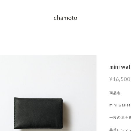
mini wa
¥16,500
商品名
mini walle
一枚の革を
非常にシン