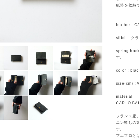
紙幣を収納
leather :
stitch 
spring 
す。
color : bla
size(cm) : 
material
CARLO BA
フランス産
ニン鞣しの
す。
プエブロと