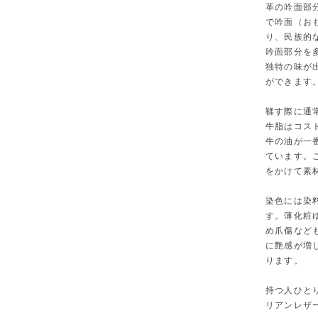
革の吟面部
で吟面（お
り、民族的
吟面部分を
独特の味が
ができます
鞣す際に通
牛脂はコス
牛の油が一
ています。
をかけて素
染色には染
す。薄化粧
め爪傷など
に艶感が増
ります。
持つ人ひと
リアンレザ