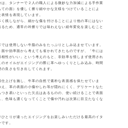
分は、タンナーで２人の職人による微妙な力加減による手作業
もての面）を優しく擦り細やかな文様をつけていることによ
な表情を表現しています。
多く残しながら、細かな傷を付けることにより他の革にはない
出るため、通常の吟擦りでは味わえない経年変化を楽しむこと
。
常では使用しない牛脂のみをたっぷりとしみ込ませています。
ト面や効率面から考えても省かれてきたものですが、「牛には
番相性がいい」という考えのもと、非効率を惜しまず使用され
このオイルがエイジングの際に革へゆっくりとしみ込み、時間
材の良さを引き出してくれます。
料仕上げを施し、牛革の自然で素朴な表面感を保たせていま
ゆえ、革の表面の小傷やしわ等が隠れにくく、デリケートなた
もつき易いといった欠点はあるものの、使い続けることで表面
し、色味も濃くなってくことで傷や汚れは次第に目立たなくな
りひとりが違ったエイジングをお楽しみいただける最高のイタ
ーです。