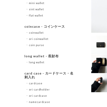
mini wallet
sint wallet
flat wallet
coincase - コインケース
coinwallet
ori coinwallet
coin purse
long wallet - 長財布
long wallet
card case - カードケース・名
刺入れ
cardcase
ori cardholder
ori cardcase
namecardcase