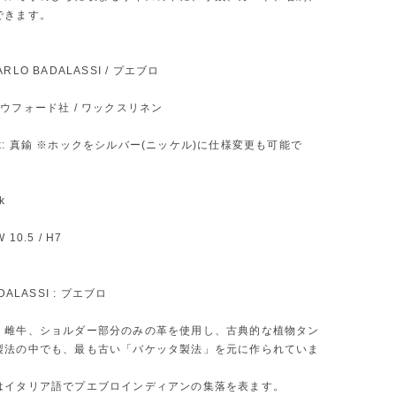
できます。
 CARLO BADALASSI / プエブロ
: クラウフォード社 / ワックスリネン
hock: 真鍮 ※ホックをシルバー(ニッケル)に仕様変更も可能で
ck
W 10.5 / H7
DALASSI : プエブロ
、雌牛、ショルダー部分のみの革を使用し、古典的な植物タン
製法の中でも、最も古い「バケッタ製法」を元に作られていま
はイタリア語でプエブロインディアンの集落を表ます。