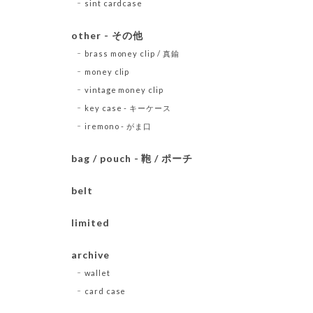
sint cardcase
other - その他
brass money clip / 真鍮
money clip
vintage money clip
key case - キーケース
iremono - がま口
bag / pouch - 鞄 / ポーチ
belt
limited
archive
wallet
card case