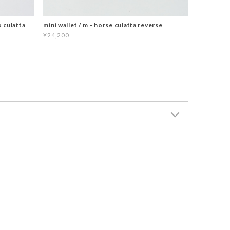
o culatta
mini wallet / m - horse culatta reverse
¥24,200