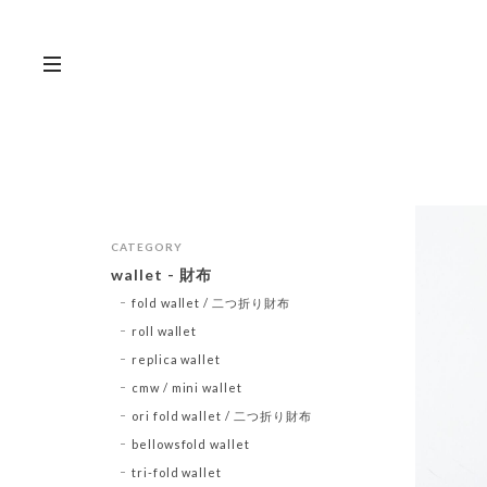
CATEGORY
wallet - 財布
fold wallet / 二つ折り財布
roll wallet
replica wallet
cmw / mini wallet
ori fold wallet / 二つ折り財布
bellowsfold wallet
tri-fold wallet