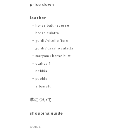
price down
leather
horse butt reverse
horse culatta
guidi / vitello fiore
guidi / cavallo culatta
maryam / horse butt
utahcalf
nebbia
pueblo
elbamatt
革について
shopping guide
GUIDE