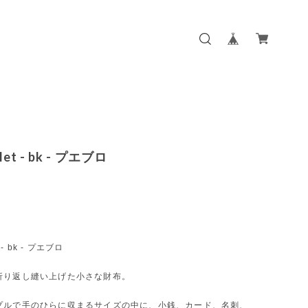
llet - bk - プエブロ
t - bk - プエブロ
折り返し縫い上げた小さな財布。
プルで手のひらに収まるサイズの中に、小銭、カード、名刺、