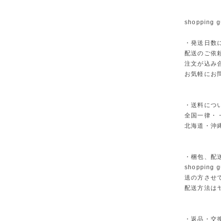
shopping g
・発送日数
配送のご依
注文が込み
お気軽にお
・送料につ
全国一律・・
北海道・沖縄
・梱包、配
shoppi
送の方させ
配送方法は
・返品・交