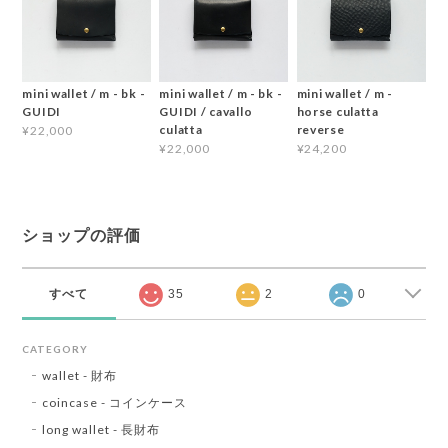
mini wallet / m - bk -
mini wallet / m - bk -
mini wallet / m -
GUIDI
GUIDI / cavallo
horse culatta
culatta
reverse
¥22,000
¥22,000
¥24,200
ショップの評価
すべて
35
2
0
CATEGORY
wallet - 財布
coincase - コインケース
long wallet - 長財布