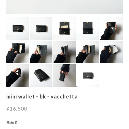
mini wallet - bk - vacchetta
¥16,500
商品名