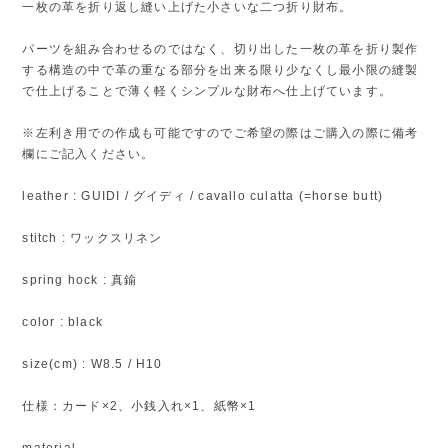
一枚の革を折り返し縫い上げた小さいな二つ折り財布。
パーツを組み合わせるのではなく、切り出した一枚の革を折り製作
する構造の中で革の重なる部分を出来る限り少なくし最小限の縫製
で仕上げることで薄く軽くシンプルな財布へ仕上げています。
※左利き用での作成も可能ですのでご希望の際はご購入の際に備考
欄にご記入ください。
leather : GUIDI / グイディ / cavallo culatta (=horse butt)
stitch : ワックスリネン
spring hock : 真鍮
color : black
size(cm) : W8.5 / H10
仕様：カード×2、小銭入れ×1、紙幣×1
material