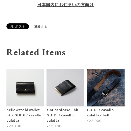
日本国内にお住まいの方向け
通報する
Related Items
bellowsfold wallet -
sint cardcase - bk -
GUIDI / cavallo
bk - GUIDI / cavallo
GUIDI / cavallo
culatta - belt
culatta
culatta
¥22,000
¥23,100
¥12,100