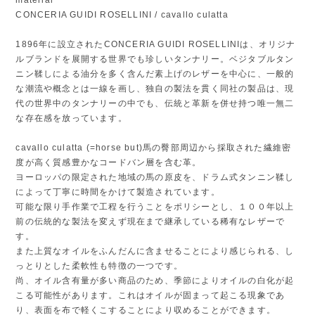
CONCERIA GUIDI ROSELLINI / cavallo culatta
1896年に設立されたCONCERIA GUIDI ROSELLINIは、オリジナ
ルブランドを展開する世界でも珍しいタンナリー。ベジタブルタン
ニン鞣しによる油分を多く含んだ素上げのレザーを中心に、一般的
な潮流や概念とは一線を画し、独自の製法を貫く同社の製品は、現
代の世界中のタンナリーの中でも、伝統と革新を併せ持つ唯一無二
な存在感を放っています。
cavallo culatta (=horse but)馬の臀部周辺から採取された繊維密
度が高く質感豊かなコードバン層を含む革。
ヨーロッパの限定された地域の馬の原皮を、ドラム式タンニン鞣し
によって丁寧に時間をかけて製造されています。
可能な限り手作業で工程を行うことをポリシーとし、１００年以上
前の伝統的な製法を変えず現在まで継承している稀有なレザーで
す。
また上質なオイルをふんだんに含ませることにより感じられる、し
っとりとした柔軟性も特徴の一つです。
尚、オイル含有量が多い商品のため、季節によりオイルの白化が起
こる可能性があります。これはオイルが固まって起こる現象であ
り、表面を布で軽くこすることにより収めることができます。