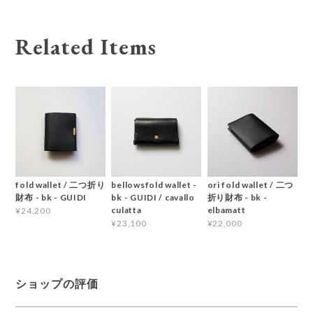
Related Items
fold wallet / 二つ折り
bellowsfold wallet -
ori fold wallet / 二つ
財布 - bk - GUIDI
bk - GUIDI / cavallo
折り財布 - bk -
culatta
elbamatt
¥24,200
¥23,100
¥22,000
ショップの評価