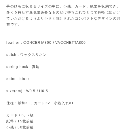
手のひらに収まるサイズの中に、小銭、カード、紙幣を収納でき、
多くを持たず最低限必要なものだけ持ちこれひとつで身軽に出かけ
ていただけるようより小さく設計されたコンパクトなデザインの財
布です。
leather : CONCERIA800 / VACCHETTA800
stitch : ワックスリネン
spring hock : 真鍮
color : black
size(cm) : W9.5 / H6.5
仕様：紙幣×1、カード×2、小銭入れ×1
カード / 6、7枚
紙幣 / 15枚前後
小銭 / 30枚前後