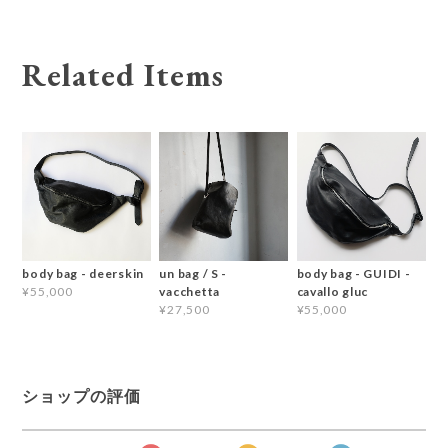
Related Items
body bag - deerskin
un bag / S -
body bag - GUIDI -
vacchetta
cavallo gluc
¥55,000
¥27,500
¥55,000
ショップの評価