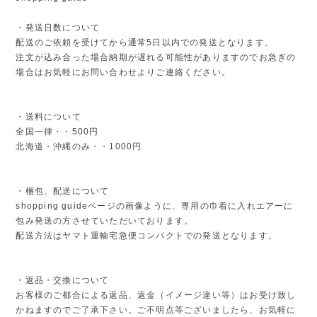
・発送日数について
配送のご依頼を受けてから通常5日以内での発送となります。
注文が込み合った場合納期が遅れる可能性がありますのでお急ぎの
場合はお気軽にお問い合わせよりご連絡ください。
・送料について
全国一律・・500円
北海道・沖縄のみ・・1000円
・梱包、配送について
shopping guideページの画像ように、専用の巾着に入れエアーに
包み発送の方させていただいております。
配送方法はヤマト運輸宅急便コンパクトでの発送となります。
・返品・交換について
お客様のご都合による返品、返金（イメージ違い等）はお受け致し
かねますのでご了承下さい。ご不明点等ございましたら、お気軽に