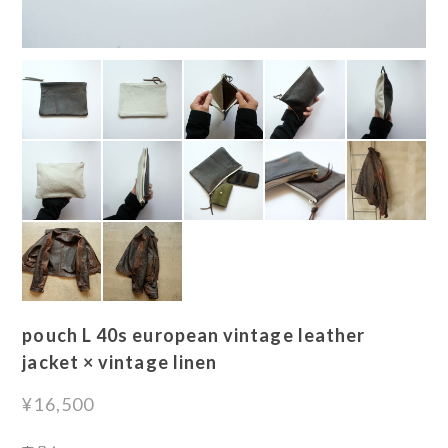
pouch L 40s european vintage leather
jacket × vintage linen
¥16,500