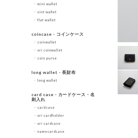
mini wallet
sint wallet
flat wallet
coincase - コインケース
coinwallet
ori coinwallet
coin purse
long wallet - 長財布
long wallet
card case - カードケース・名
刺入れ
cardcase
ori cardholder
ori cardcase
namecardcase