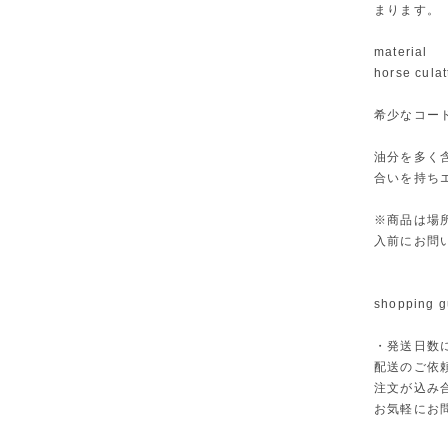
まります。
material
horse culat
希少なコードバ
油分を多く
合いを持ち
※商品は場
入前にお問
shopping g
・発送日数
配送のご依
注文が込み
お気軽にお