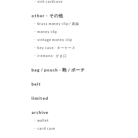
sint cardcase
other - その他
brass money clip / 真鍮
money clip
vintage money clip
key case - キーケース
iremono - がま口
bag / pouch - 鞄 / ポーチ
belt
limited
archive
wallet
card case