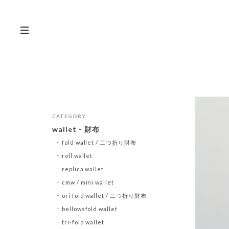
CATEGORY
wallet - 財布
fold wallet / 二つ折り財布
roll wallet
replica wallet
cmw / mini wallet
ori fold wallet / 二つ折り財布
bellowsfold wallet
tri-fold wallet