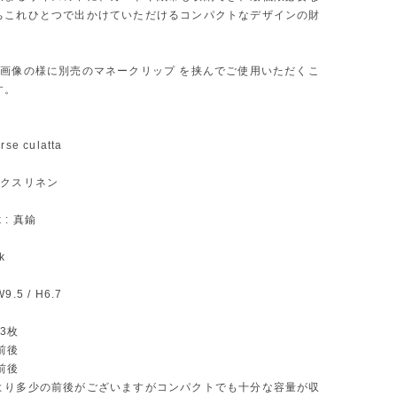
ちこれひとつで出かけていただけるコンパクトなデザインの財
の画像の様に別売のマネークリップ を挟んでご使用いただくこ
す。
orse culatta
 ワックスリネン
k : 真鍮
ck
W9.5 / H6.7
〜3枚
枚前後
枚前後
より多少の前後がございますがコンパクトでも十分な容量が収