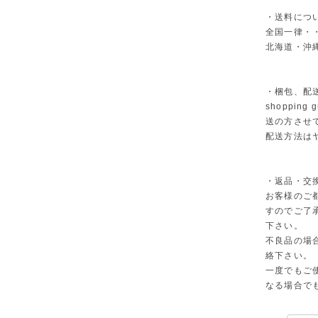
・送料につ
全国一律・・
北海道・沖縄
・梱包、配
shoppi
送の方させ
配送方法は
・返品・交
お客様のご
すのでご了
下さい。
不良品の場
絡下さい。
一度でもご
なる場合で