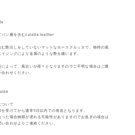
ta
ン層を含むculatta leather
含む艶出しをしていないマットなホースクルッタで、独特の風
エイジングにより金属のような艶を纏います。
所によって、風合いが様々となりますのでご不明な場合はご購
い合わせください。
uide
について
頼を受けてから通常5日以内での発送となります。
合った場合納期が遅れる可能性がありますのでお急ぎの場合は
問い合わせよりご連絡ください。