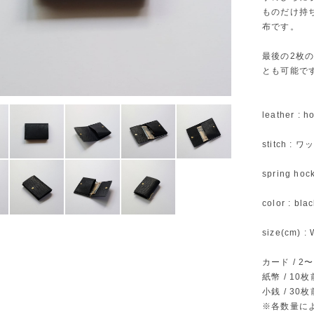
ものだけ持
布です。
最後の2枚
とも可能で
leather : h
stitch :
spring hoc
color : bla
size(cm) : 
カード / 2
紙幣 / 10
小銭 / 30
※各数量に