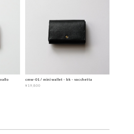
vallo
cmw-01 / mini wallet - bk - vacchetta
¥19,800