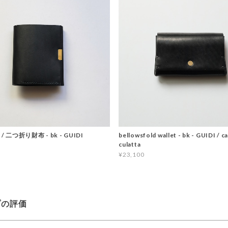
et / 二つ折り財布 - bk - GUIDI
bellowsfold wallet - bk - GUIDI / ca
culatta
¥23,100
プの評価