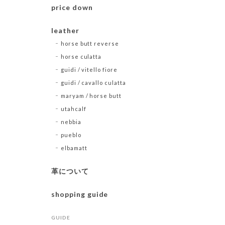
price down
leather
horse butt reverse
horse culatta
guidi / vitello fiore
guidi / cavallo culatta
maryam / horse butt
utahcalf
nebbia
pueblo
elbamatt
革について
shopping guide
GUIDE