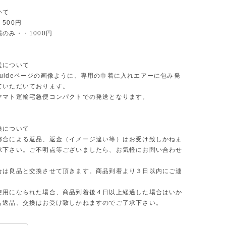
いて
500円
のみ・・1000円
送について
ng guideページの画像ように、専用の巾着に入れエアーに包み発
ていただいております。
ヤマト運輸宅急便コンパクトでの発送となります。
換について
都合による返品、返金（イメージ違い等）はお受け致しかねま
承下さい。ご不明点等ございましたら、お気軽にお問い合わせ
合は良品と交換させて頂きます。商品到着より３日以内にご連
使用になられた場合、商品到着後４日以上経過した場合はいか
も返品、交換はお受け致しかねますのでご了承下さい。