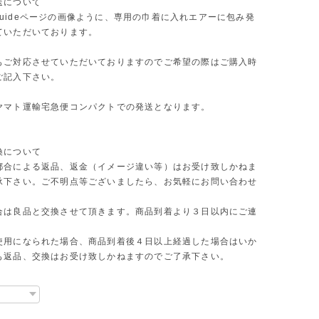
送について
ng guideページの画像ように、専用の巾着に入れエアーに包み発
ていただいております。
もご対応させていただいておりますのでご希望の際はご購入時
ご記入下さい。
ヤマト運輸宅急便コンパクトでの発送となります。
換について
都合による返品、返金（イメージ違い等）はお受け致しかねま
承下さい。ご不明点等ございましたら、お気軽にお問い合わせ
合は良品と交換させて頂きます。商品到着より３日以内にご連
使用になられた場合、商品到着後４日以上経過した場合はいか
も返品、交換はお受け致しかねますのでご了承下さい。