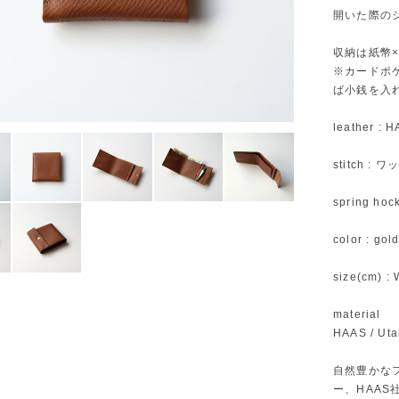
開いた際の
収納は紙幣×
※カードポ
ば小銭を入
leather : H
stitch :
spring hoc
color : g
size(cm) : 
material
HAAS / Uta
自然豊かな
ー、HAA