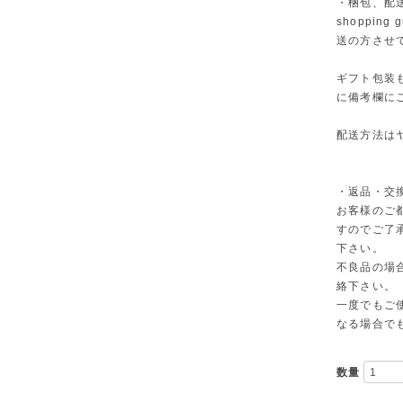
・梱包、配
shoppi
送の方させ
ギフト包装
に備考欄に
配送方法は
・返品・交
お客様のご
すのでご了
下さい。
不良品の場
絡下さい。
一度でもご
なる場合で
数量