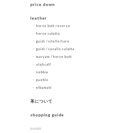
price down
leather
horse butt reverse
horse culatta
guidi / vitello fiore
guidi / cavallo culatta
maryam / horse butt
utahcalf
nebbia
pueblo
elbamatt
革について
shopping guide
GUIDE