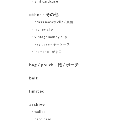
sint cardcase
other - その他
brass money clip / 真鍮
money clip
vintage money clip
key case - キーケース
iremono - がま口
bag / pouch - 鞄 / ポーチ
belt
limited
archive
wallet
card case