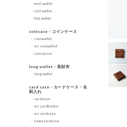
mini wallet
sint wallet
flat wallet
coincase - コインケース
coinwallet
ori coinwallet
coin purse
long wallet - 長財布
long wallet
card case - カードケース・名
刺入れ
cardcase
ori cardholder
ori cardcase
namecardcase