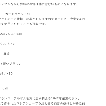
シンプルながら独特の表情は他にはないものになります。
1、カードポケット×1
ケットの中に仕切りの革がありますのでカードと、少量であれ
れて使用いただくことも可能です。
AAS / Utah calf
 ワックスリネン
k : 真鍮
old / 薄いブラウン
W9 / H10
h calf
フランス・アルザス地方に居を構える1842年創業のタンナ
S社で作られたロシアンカーフを思わせる菱形の型押しが特徴的