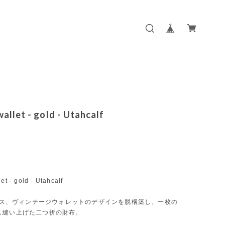
wallet - gold - Utahcalf
let - gold - Utahcalf
ランス、ヴィンテージウォレットのデザインを脱構築し、一枚の
し縫い上げた二つ折の財布。