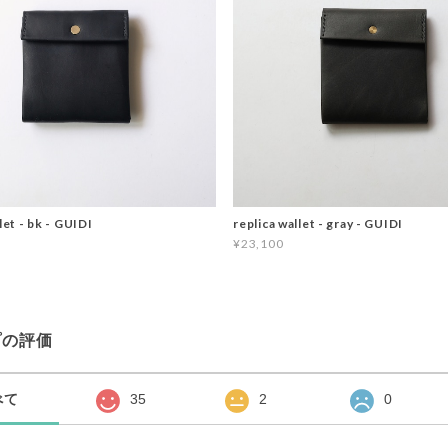
let - bk - GUIDI
replica wallet - gray - GUIDI
¥23,100
プの評価
べて
35
2
0