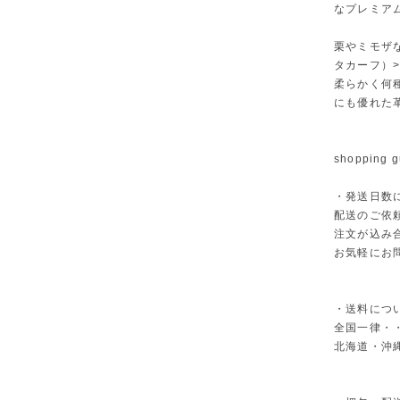
なプレミア
栗やミモザな
タカーフ）
柔らかく何
にも優れた
shopping g
・発送日数
配送のご依
注文が込み
お気軽にお
・送料につ
全国一律・・
北海道・沖縄