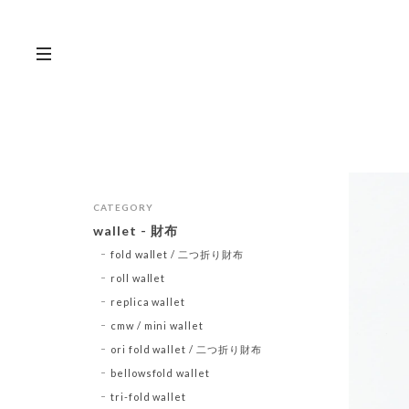
CATEGORY
wallet - 財布
fold wallet / 二つ折り財布
roll wallet
replica wallet
cmw / mini wallet
ori fold wallet / 二つ折り財布
bellowsfold wallet
tri-fold wallet