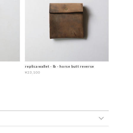
replica wallet - lb - horse butt reverse
¥23,100