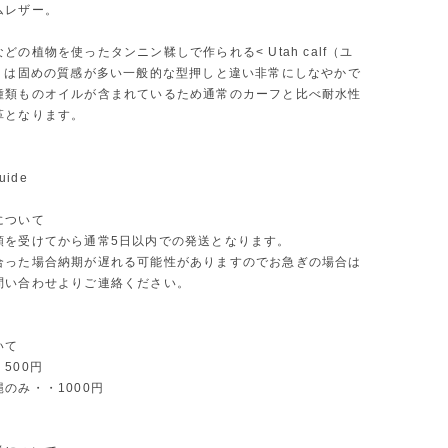
ムレザー。
どの植物を使ったタンニン鞣しで作られる< Utah calf（ユ
> は固めの質感が多い一般的な型押しと違い非常にしなやかで
種類ものオイルが含まれているため通常のカーフと比べ耐水性
革となります。
uide
について
頼を受けてから通常5日以内での発送となります。
合った場合納期が遅れる可能性がありますのでお急ぎの場合は
問い合わせよりご連絡ください。
いて
500円
のみ・・1000円