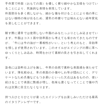
手作業で吟面（おもての面）を優しく擦り細やかな文様をつけてい
ることにより、民族的な表情を表現しています。
吟面部分を多く残しながら、細かな傷を付けることにより他の革に
はない独特の味が出るため、通常の吟擦りでは味わえない経年変化
を楽しむことができます。
鞣す際に通常では使用しない牛脂のみをたっぷりとしみ込ませてい
ます。牛脂はコスト面や効率面から考えても省かれてきたものです
が、「牛には牛の油が一番相性がいい」という考えのもと、非効率
を惜しまず使用されています。このオイルがエイジングの際に革へ
ゆっくりとしみ込み、時間をかけて素材の良さを引き出してくれま
す。
染色には染料仕上げを施し、牛革の自然で素朴な表面感を保たせて
います。薄化粧ゆえ、革の表面の小傷やしわ等が隠れにくく、デリ
ケートなため爪傷などもつき易いといった欠点はあるものの、使い
続けることで表面に艶感が増し、色味も濃くなってくことで傷や汚
れは次第に目立たなくなります。
持つ人ひとりひとりが違ったエイジングをお楽しみいただける最高
のイタリアンレザーです。