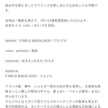
組み方を変えることでフラップを差し込んで止めることも可能で
す。
名刺は一般的な厚さで、10〜13枚程度収納いただけます。
名刺サイズ（cm）: 9.1 / 5.5 対応。
leather : CARLO BADALASSI / プエブロ
color : petrolio / 青緑
size(cm) : W 9.5 / H 6.5 / D 0.5
material
CARLO BADALASSI : プエブロ
フランス産、雌牛、ショルダー部分のみの革を使用し、古典的な植
物タンニン鞣しの製法の中でも、最も古い「バケッタ製法」を元に
作られています。
プエブロとはイタリア語でプエブロインディアンの集落を表ます。
革の吟面部分は、タンナーで２人の職人による微妙な力加減による