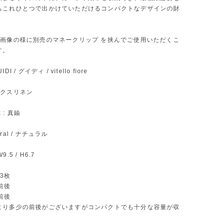
ちこれひとつで出かけていただけるコンパクトなデザインの財
の画像の様に別売のマネークリップ を挟んでご使用いただくこ
す。
UIDI / グイディ / vitello fiore
 ワックスリネン
k : 真鍮
atural / ナチュラル
W9.5 / H6.7
〜3枚
枚前後
枚前後
より多少の前後がございますがコンパクトでも十分な容量が収