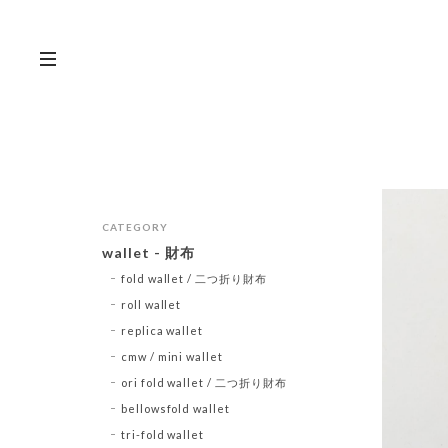
CATEGORY
wallet - 財布
fold wallet / 二つ折り財布
roll wallet
replica wallet
cmw / mini wallet
ori fold wallet / 二つ折り財布
bellowsfold wallet
tri-fold wallet