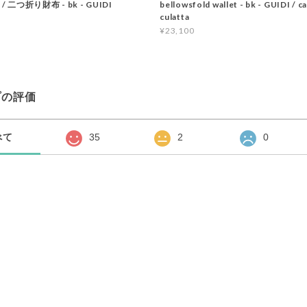
et / 二つ折り財布 - bk - GUIDI
bellowsfold wallet - bk - GUIDI / ca
culatta
¥23,100
プの評価
べて
35
2
0