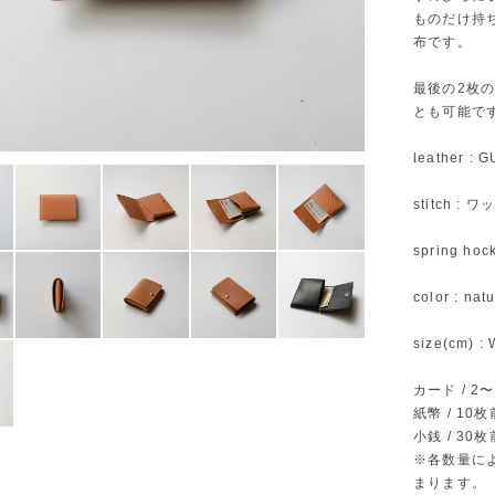
ものだけ持
布です。
最後の2枚
とも可能で
leather : G
stitch :
spring hoc
color : n
size(cm) : 
カード / 2
紙幣 / 10
小銭 / 30
※各数量に
まります。