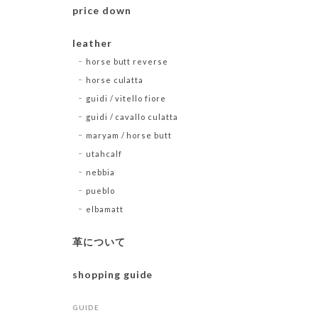
price down
leather
horse butt reverse
horse culatta
guidi / vitello fiore
guidi / cavallo culatta
maryam / horse butt
utahcalf
nebbia
pueblo
elbamatt
革について
shopping guide
GUIDE