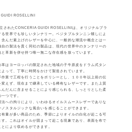
GUIDI ROSELLINI
立されたCONCERIA GUIDI ROSELLINIは、オリジナルブラ
する世界でも珍しいタンナリー。ベジタブルタンニン鞣しによ
く含んだ素上げのレザーを中心に、一般的な潮流や概念とは一
独自の製法を貫く同社の製品は、現代の世界中のタンナリーの
統と革新を併せ持つ唯一無二な存在感を放っています。
の革はヨーロッパの限定された地域の子牛原皮をドラム式タン
によって、丁寧に時間をかけて製造されています。
手作業で工程を行うことをポリシーとし、１００年以上前の伝
を変えず、現在まで継承している稀有なレザーです。また上質
ふんだんに含ませることにより感じられる、しっとりとした柔
の一つです。
製法への拘りにより、いわゆるオイルスムースレザーでありな
かノスタルジックな風合いを感じることができます。
含有量が多い商品のため、季節によりオイルの白化が起こる可
ます。これはオイルが固まって起こる現象であり、表面を布で
ことにより収めるができます。