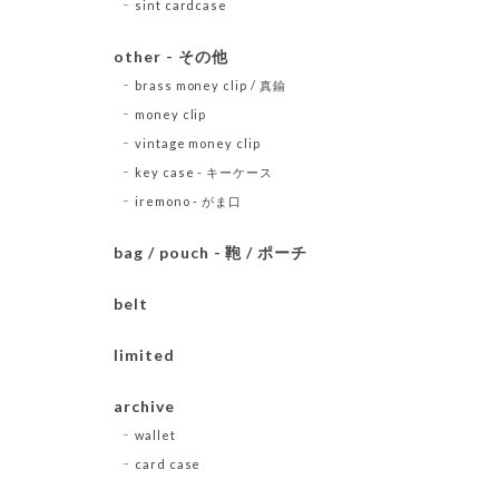
sint cardcase
other - その他
brass money clip / 真鍮
money clip
vintage money clip
key case - キーケース
iremono - がま口
bag / pouch - 鞄 / ポーチ
belt
limited
archive
wallet
card case