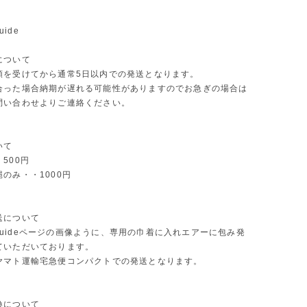
uide
について
頼を受けてから通常5日以内での発送となります。
合った場合納期が遅れる可能性がありますのでお急ぎの場合は
問い合わせよりご連絡ください。
いて
500円
のみ・・1000円
送について
ng guideページの画像ように、専用の巾着に入れエアーに包み発
ていただいております。
ヤマト運輸宅急便コンパクトでの発送となります。
換について