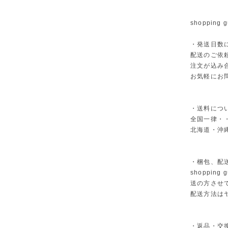
shopping g
・発送日数
配送のご依
注文が込み
お気軽にお
・送料につ
全国一律・・
北海道・沖縄
・梱包、配
shoppi
送の方させ
配送方法は
・返品・交