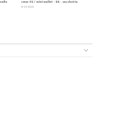
vallo
cmw-01 / mini wallet - bk - vacchetta
¥19,800