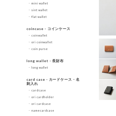
mini wallet
sint wallet
flat wallet
coincase - コインケース
coinwallet
ori coinwallet
coin purse
long wallet - 長財布
long wallet
card case - カードケース・名
刺入れ
cardcase
ori cardholder
ori cardcase
namecardcase