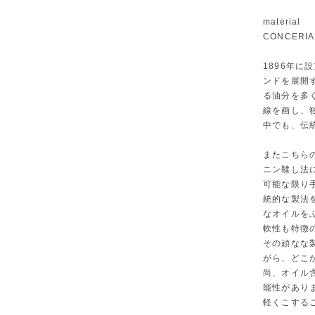
material
CONCERIA 
1896年に設
ンドを展開
る油分を多
線を画し、
中でも、伝
またこちら
ニン鞣し法
可能な限り
統的な製法
なオイルを
軟性も特徴
その頑なな
がら、どこ
尚、オイル
能性があり
軽くこする